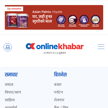
Skip
to
२२ साउन २०८३, शुक्रबार
content
समाचार
बिजनेस
समाज
बजार
विचार/ब्लग
पर्यटन
साहित्य
रोजगार
अन्तर्वार्ता
बैंक / वित्त