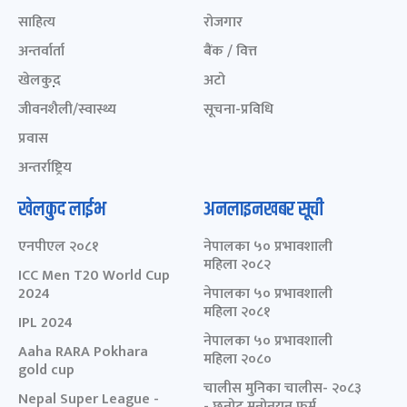
साहित्य
रोजगार
अन्तर्वार्ता
बैंक / वित्त
खेलकुद़़
अटो
जीवनशैली/स्वास्थ्य
सूचना-प्रविधि
प्रवास
अन्तर्राष्ट्रिय
खेलकुद लाईभ
अनलाइनखबर सूची
एनपीएल २०८१
नेपालका ५० प्रभावशाली
महिला २०८२
ICC Men T20 World Cup
2024
नेपालका ५० प्रभावशाली
महिला २०८१
IPL 2024
नेपालका ५० प्रभावशाली
Aaha RARA Pokhara
महिला २०८०
gold cup
चालीस मुनिका चालीस- २०८३
Nepal Super League -
- छनोट मनोनयन फर्म