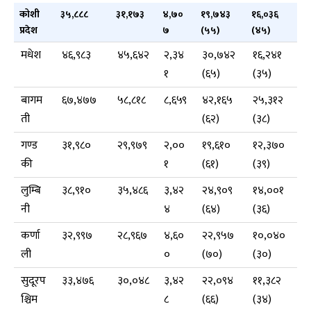
कोशी
३५,८८८
३१,१७३
४,७०
१९,७४३
१६,०३६
प्रदेश
७
(५५)
(४५)
मधेश
४६,९८३
४५,६४२
२,३४
३०,७४२
१६,२४१
१
(६५)
(३५)
बागम
६७,४७७
५८,८१८
८,६५९
४२,१६५
२५,३१२
ती
(६२)
(३८)
गण्ड
३१,९८०
२९,९७९
२,००
१९,६१०
१२,३७०
की
१
(६१)
(३९)
लुम्बि
३८,९१०
३५,४८६
३,४२
२४,९०९
१४,००१
नी
४
(६४)
(३६)
कर्णा
३२,९९७
२८,९६७
४,६०
२२,९५७
१०,०४०
ली
०
(७०)
(३०)
सुदूरप
३३,४७६
३०,०४८
३,४२
२२,०९४
११,३८२
श्चिम
८
(६६)
(३४)