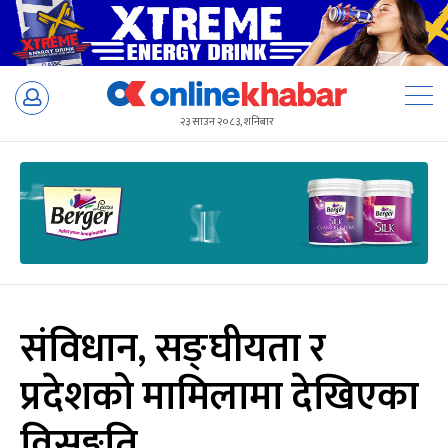
Skip
to
२३ साउन २०८३, शनिबार
content
संविधान, सङ्घीयता र
प्रदेशको मामिलामा देखिएका
विसङ्गति