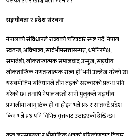
यसको उत्तर खोज्ने बेला भएन र ?
सङ्घीयता र प्रदेश संरचना
नेपालको संविधानले राज्यको चरित्रबारे स्पष्ट गर्दै ‘नेपाल
स्वतन्त्र, अविभाज्य, सार्वभौमसत्तासम्पन्न, धर्मनिरपेक्ष,
समावेशी, लोकतन्त्रात्मक समाजवाद उन्मुख, सङ्घीय
लोकतान्त्रिक गणतन्त्रात्मक राज्य हो’ भनी उल्लेख गरेको छ।
यसबमोजिम संविधानले तीन तहको सरकारको प्रबन्ध पनि
गरेको छ। तथापि नेपालजस्तो सानो मुलुकले सङ्घीय
प्रणालीमा जानु ठिक हो वा होइन भन्ने प्रश्न र सातवटै प्रदेश
किन भन्ने प्रश्न पनि विभिन्न वृत्तबाट उठाइएको देखिन्छ।
कुल जनसङ्ख्या र भौगोलिक क्षेत्रको दृष्टिकोणबाट विचार