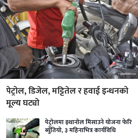
पेट्रोल, डिजेल, मट्टितेल र हवाई इन्धनको
मूल्य घट्यो
पेट्रोलमा इथानोल मिसाउने योजना फेरि
ब्युँतियो, ३ महिनाभित्र कार्यविधि