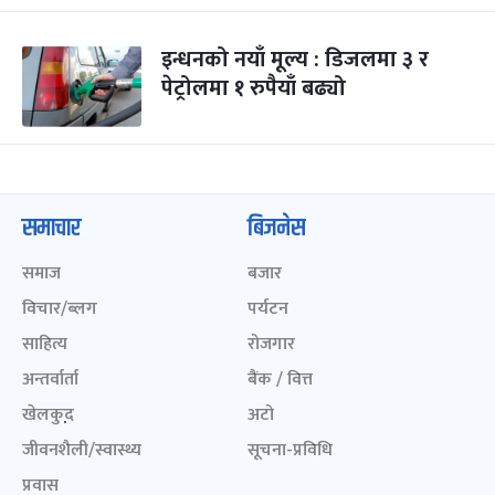
इन्धनको नयाँ मूल्य : डिजलमा ३ र
पेट्रोलमा १ रुपैयाँ बढ्यो
समाचार
बिजनेस
समाज
बजार
विचार/ब्लग
पर्यटन
साहित्य
रोजगार
अन्तर्वार्ता
बैंक / वित्त
खेलकुद़़
अटो
जीवनशैली/स्वास्थ्य
सूचना-प्रविधि
प्रवास