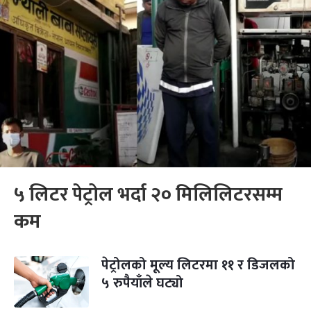
५ लिटर पेट्रोल भर्दा २० मिलिलिटरसम्म
कम
पेट्रोलको मूल्य लिटरमा ११ र डिजलको
५ रुपैयाँले घट्यो