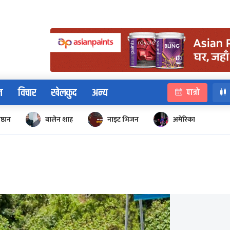
न
विचार
खेलकुद
अन्य
पात्रो
िष्ठान
बालेन शाह
नाइट भिजन
अमेरिका