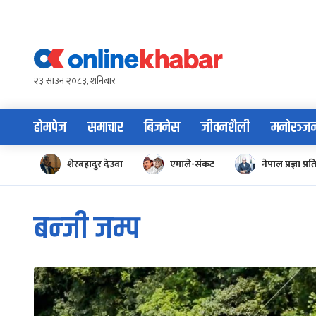
Skip
to
content
२३ साउन २०८३, शनिबार
होमपेज
समाचार
बिजनेस
जीवनशैली
मनोरञ्ज
शेरबहादुर देउवा
एमाले-संकट
नेपाल प्रज्ञा प्रत
बन्जी जम्प