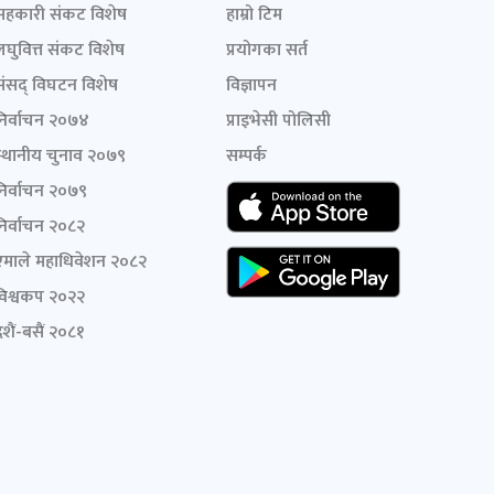
सहकारी संकट विशेष
हाम्रो टिम
लघुवित्त संकट विशेष
प्रयोगका सर्त
संसद् विघटन विशेष
विज्ञापन
निर्वाचन २०७४
प्राइभेसी पोलिसी
स्थानीय चुनाव २०७९
सम्पर्क
निर्वाचन २०७९
निर्वाचन २०८२
एमाले महाधिवेशन २०८२
विश्वकप २०२२
शैं-बसैं २०८१