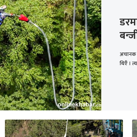
डरम
बन्
अचानक ड
थिएँ । त्य