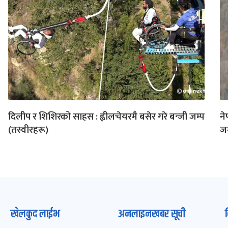
दिलीप र शिशिरको साहस : ह्वीलचेयरमै बसेर गरे बन्जी जम्प
ने
(तस्वीरहरू)
ज
खेलकुद लाईभ
अनलाइनखबर सूची