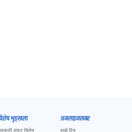
विशेष शृङ्खला
अनलाइनखबर
सहकारी संकट विशेष
हाम्रो टिम