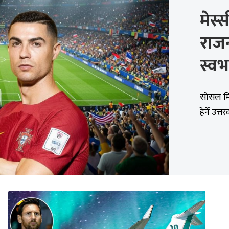
मेस्
राज
स्वभ
सोसल मि
हेर्ने उत