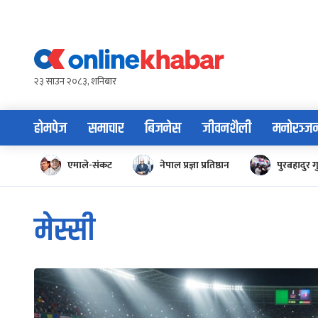
Skip
to
content
२३ साउन २०८३, शनिबार
होमपेज
समाचार
बिजनेस
जीवनशैली
मनोरञ्ज
एमाले-संकट
नेपाल प्रज्ञा प्रतिष्ठान
पुरबहादुर ग
मेस्सी