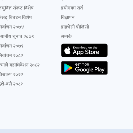
लघुवित्त संकट विशेष
प्रयोगका सर्त
संसद् विघटन विशेष
विज्ञापन
निर्वाचन २०७४
प्राइभेसी पोलिसी
स्थानीय चुनाव २०७९
सम्पर्क
निर्वाचन २०७९
निर्वाचन २०८२
एमाले महाधिवेशन २०८२
विश्वकप २०२२
शैं-बसैं २०८१