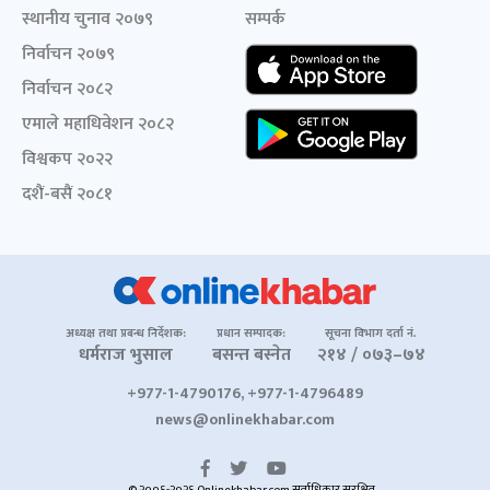
स्थानीय चुनाव २०७९
सम्पर्क
निर्वाचन २०७९
निर्वाचन २०८२
एमाले महाधिवेशन २०८२
विश्वकप २०२२
दशैं-बसैं २०८१
अध्यक्ष तथा प्रबन्ध निर्देशक:
प्रधान सम्पादक:
सूचना विभाग दर्ता नं.
धर्मराज भुसाल
बसन्त बस्नेत
२१४ / ०७३–७४
+977-1-4790176, +977-1-4796489
news@onlinekhabar.com