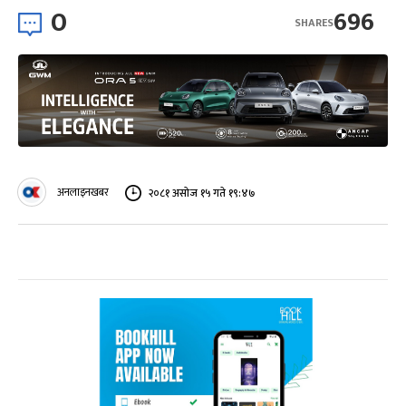
0
696
SHARES
अनलाइनखबर
२०८१ असोज १५ गते १९:४७