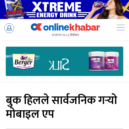
Skip
to
२१ साउन २०८३, बिहीबार
content
बुक हिलले सार्वजनिक गर्‍यो
मोबाइल एप