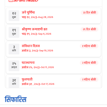
आगामी बिदाहरु
जनै पूर्णिमा
२२ दिन बाँकी
१२
-
भाद्र १२, २०८३
Aug 28, 2026
शुक्र
श्रीकृष्ण जन्माष्टमी व्रत
२९ दिन बाँकी
१९
-
भाद्र १९, २०८३
Sep 4, 2026
शुक्र
संविधान दिवस
१ महिना बाँकी
३
-
असोज ३, २०८३
Sep 19, 2026
शनि
घटस्थापना
२ महिना बाँकी
२५
-
असोज २५, २०८३
Oct 11, 2026
आइत
फूलपाती
२ महिना बाँकी
३१
-
असोज ३१ , २०८३
Oct 17, 2026
शनि
कार्तिक सङ्क्रान्ति
२ महिना बाँकी
१
सिफारिस
-
कार्तिक १, २०८३
Oct 18, 2026
आइत