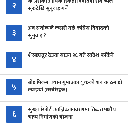
कांग्रेसको आधिकारिकता विवादमा सर्वोच्चले
२
सुरुदेखि सुनुवाइ गर्ने
अब सर्वोच्चले कसरी गर्छ कांग्रेस विवादको
३
सुनुवाइ ?
शेरबहादुर देउवा साउन २६ गते स्वदेश फर्किने
४
ब्रोड पिकमा ज्यान गुमाएका युक्तको शव काठमाडौं
५
ल्याइयो (तस्वीरहरू)
सुरक्षा रिपोर्ट : प्राज्ञिक आवरणमा तिब्बत पक्षीय
६
भाष्य निर्माणको योजना