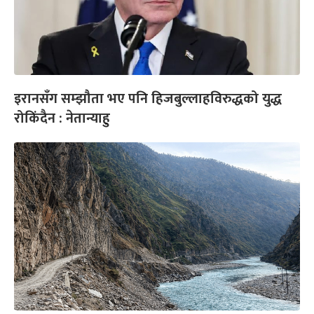
इरानसँग सम्झौता भए पनि हिजबुल्लाहविरुद्धको युद्ध
रोकिंदैन : नेतान्याहु