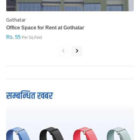
Gothatar
S
Office Space for Rent at Gothatar
H
Rs. 55
R
Per Sq.Feet
‹
›
सम्बन्धित खबर