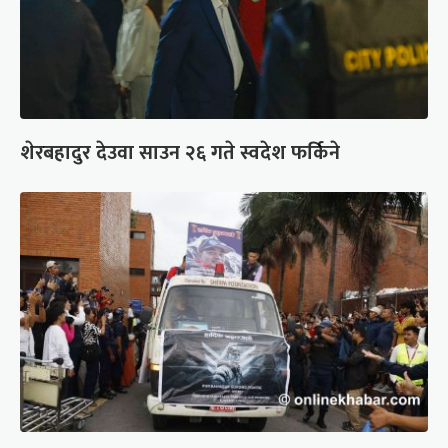
शेरबहादुर देउवा साउन २६ गते स्वदेश फर्किने