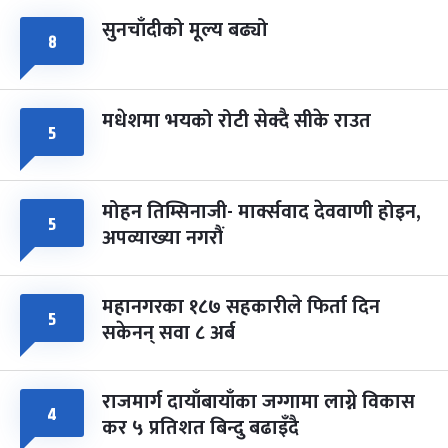
सुनचाँदीको मूल्य बढ्यो
८
मधेशमा भयको रोटी सेक्दै सीके राउत
५
मोहन तिम्सिनाजी- मार्क्सवाद देववाणी होइन,
५
अपव्याख्या नगरौं
महानगरका १८७ सहकारीले फिर्ता दिन
५
सकेनन् सवा ८ अर्ब
राजमार्ग दायाँबायाँका जग्गामा लाग्ने विकास
४
कर ५ प्रतिशत बिन्दु बढाइँदै