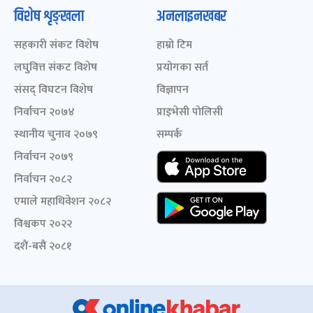
विशेष शृङ्खला
अनलाइनखबर
सहकारी संकट विशेष
हाम्रो टिम
लघुवित्त संकट विशेष
प्रयोगका सर्त
संसद् विघटन विशेष
विज्ञापन
निर्वाचन २०७४
प्राइभेसी पोलिसी
स्थानीय चुनाव २०७९
सम्पर्क
निर्वाचन २०७९
निर्वाचन २०८२
एमाले महाधिवेशन २०८२
विश्वकप २०२२
दशैं-बसैं २०८१