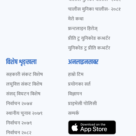
चालीस मुनिका चालीस- २०८१
मेरो कथा
फ्रन्टलाइन हिरोज्
प्रीति टु युनिकोड कन्भर्टर
युनिकोड टु प्रीति कन्भर्टर
विशेष शृङ्खला
अनलाइनखबर
सहकारी संकट विशेष
हाम्रो टिम
लघुवित्त संकट विशेष
प्रयोगका सर्त
संसद् विघटन विशेष
विज्ञापन
निर्वाचन २०७४
प्राइभेसी पोलिसी
स्थानीय चुनाव २०७९
सम्पर्क
निर्वाचन २०७९
निर्वाचन २०८२