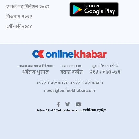
एमाले महाधिवेशन २०८२
विश्वकप २०२२
दशैं-बसैं २०८१
अध्यक्ष तथा प्रबन्ध निर्देशक:
प्रधान सम्पादक:
सूचना विभाग दर्ता नं.
धर्मराज भुसाल
बसन्त बस्नेत
२१४ / ०७३–७४
+977-1-4790176, +977-1-4796489
news@onlinekhabar.com
© २००६-२०२६ Onlinekhabar.com सर्वाधिकार सुरक्षित