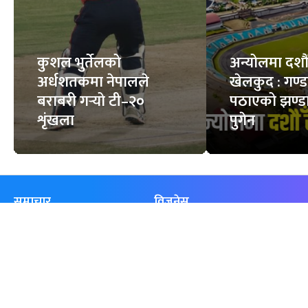
कुशल भुर्तेलको
अन्योलमा दशौँ र
अर्धशतकमा नेपालले
खेलकुद : गण्
बराबरी गर्‍यो टी–२०
पठाएको झण्डा
शृंखला
पुगेन
समाचार
विजनेस
समाज
बजार
विचार/ब्लग
पर्यटन
साहित्य
रोजगार
अन्तर्वार्ता
बैँक / वित्त
खेलकुद़़
अटो