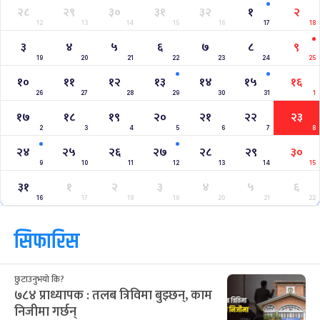
२८
२९
३०
३१
३२
१
२
12
13
14
15
16
17
18
३
४
५
६
७
८
९
19
20
21
22
23
24
25
१०
११
१२
१३
१४
१५
१६
26
27
28
29
30
31
1
१७
१८
१९
२०
२१
२२
२३
2
3
4
5
6
7
8
२४
२५
२६
२७
२८
२९
३०
9
10
11
12
13
14
15
३१
१
२
३
४
५
६
16
17
18
19
20
21
22
सिफारिस
छुटाउनुभयो कि?
७८४ प्राध्यापक : तलब त्रिविमा बुझ्छन्, काम
निजीमा गर्छन्