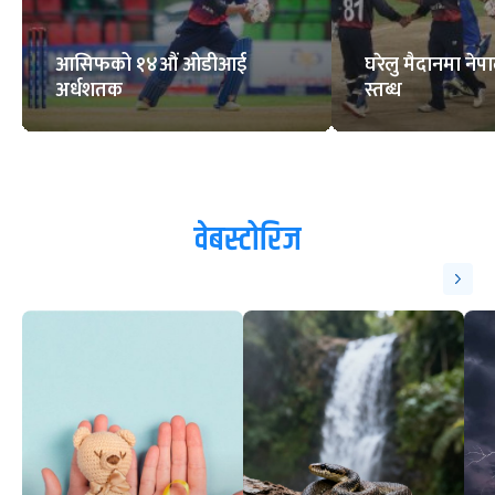
आसिफको १४औं ओडीआई
घरेलु मैदानमा नेप
अर्धशतक
स्तब्ध
वेबस्टोरिज