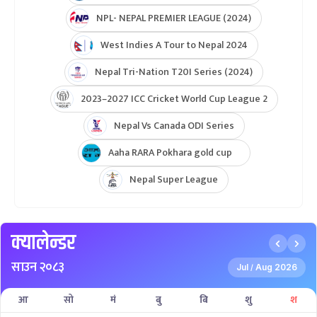
NPL- NEPAL PREMIER LEAGUE (2024)
West Indies A Tour to Nepal 2024
Nepal Tri-Nation T20I Series (2024)
2023–2027 ICC Cricket World Cup League 2
Nepal Vs Canada ODI Series
Aaha RARA Pokhara gold cup
Nepal Super League
क्यालेन्डर
साउन २०८३
Jul
Aug 2026
/
आ
सो
मं
बु
बि
शु
श