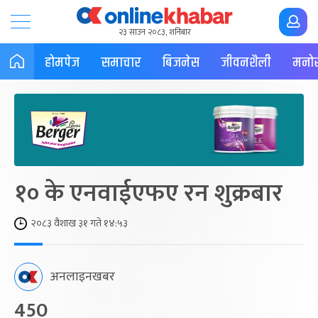
२३ साउन २०८३, शनिबार
होमपेज
समाचार
बिजनेस
जीवनशैली
मनोर
१० के एनवाईएफए रन शुक्रबार
२०८३ वैशाख ३१ गते १४:५३
अनलाइनखबर
450