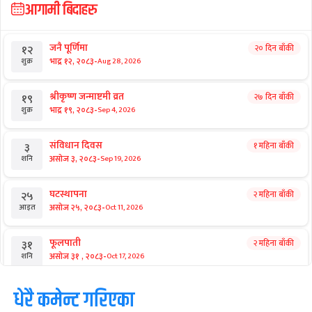
आगामी बिदाहरु
जनै पूर्णिमा
२० दिन बाँकी
१२
-
भाद्र १२, २०८३
Aug 28, 2026
शुक्र
श्रीकृष्ण जन्माष्टमी व्रत
२७ दिन बाँकी
१९
-
भाद्र १९, २०८३
Sep 4, 2026
शुक्र
संविधान दिवस
१ महिना बाँकी
३
-
असोज ३, २०८३
Sep 19, 2026
शनि
घटस्थापना
२ महिना बाँकी
२५
-
असोज २५, २०८३
Oct 11, 2026
आइत
फूलपाती
२ महिना बाँकी
३१
-
असोज ३१ , २०८३
Oct 17, 2026
शनि
कार्तिक सङ्क्रान्ति
धेरै कमेन्ट गरिएका
२ महिना बाँकी
१
-
कार्तिक १, २०८३
Oct 18, 2026
आइत