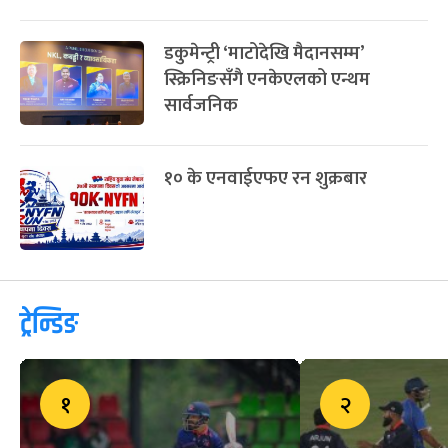
डकुमेन्ट्री ‘माटोदेखि मैदानसम्म’
स्क्रिनिङसँगै एनकेएलको एन्थम
सार्वजनिक
१० के एनवाईएफए रन शुक्रबार
ट्रेन्डिङ
१
२