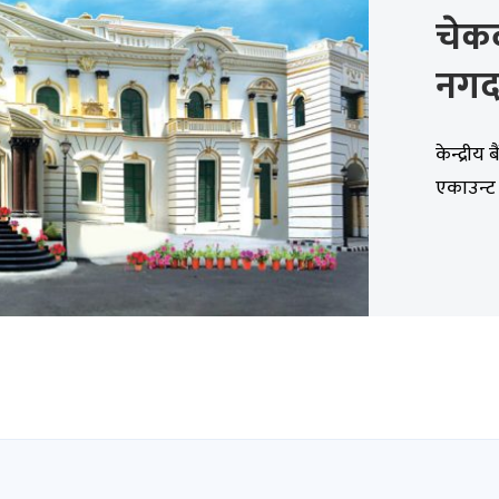
चेक
नगद 
केन्द्री
एकाउन्ट प