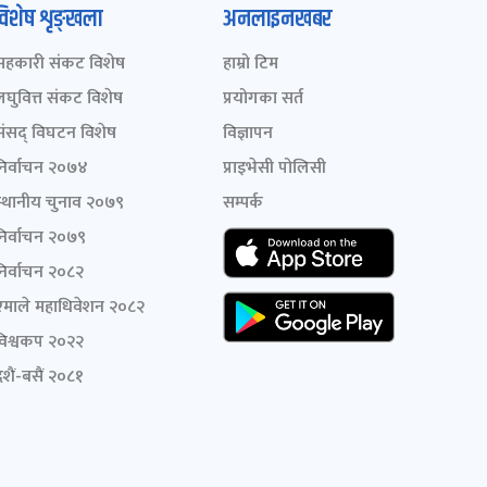
विशेष शृङ्खला
अनलाइनखबर
सहकारी संकट विशेष
हाम्रो टिम
लघुवित्त संकट विशेष
प्रयोगका सर्त
संसद् विघटन विशेष
विज्ञापन
निर्वाचन २०७४
प्राइभेसी पोलिसी
स्थानीय चुनाव २०७९
सम्पर्क
निर्वाचन २०७९
निर्वाचन २०८२
एमाले महाधिवेशन २०८२
विश्वकप २०२२
शैं-बसैं २०८१