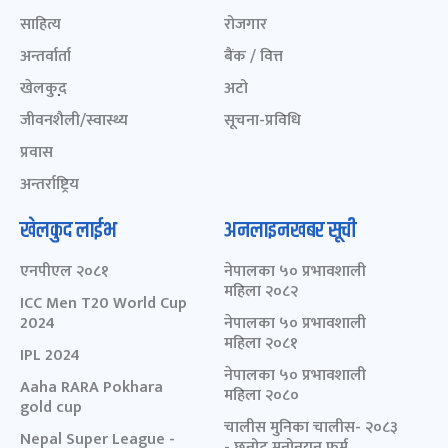
साहित्य
रोजगार
अन्तर्वार्ता
बैंक / वित्त
खेलकुद़़
अटो
जीवनशैली/स्वास्थ्य
सूचना-प्रविधि
प्रवास
अन्तर्राष्ट्रिय
खेलकुद लाईभ
अनलाइनखबर सूची
एनपीएल २०८१
नेपालका ५० प्रभावशाली
महिला २०८२
ICC Men T20 World Cup
2024
नेपालका ५० प्रभावशाली
महिला २०८१
IPL 2024
नेपालका ५० प्रभावशाली
Aaha RARA Pokhara
महिला २०८०
gold cup
चालीस मुनिका चालीस- २०८३
Nepal Super League -
- छनोट मनोनयन फर्म