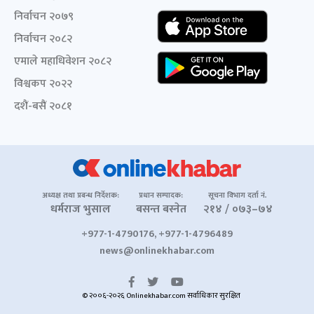
निर्वाचन २०७९
निर्वाचन २०८२
एमाले महाधिवेशन २०८२
विश्वकप २०२२
दशैं-बसैं २०८१
अध्यक्ष तथा प्रबन्ध निर्देशक:
प्रधान सम्पादक:
सूचना विभाग दर्ता नं.
धर्मराज भुसाल
बसन्त बस्नेत
२१४ / ०७३–७४
+977-1-4790176, +977-1-4796489
news@onlinekhabar.com
© २००६-२०२६ Onlinekhabar.com सर्वाधिकार सुरक्षित