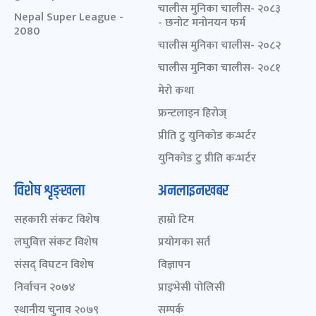
चालीस मुनिका चालीस- २०८३
Nepal Super League -
- छनोट मनोनयन फर्म
2080
चालीस मुनिका चालीस- २०८२
चालीस मुनिका चालीस- २०८१
मेरो कथा
फ्रन्टलाइन हिरोज्
प्रीति टु युनिकोड कन्भर्टर
युनिकोड टु प्रीति कन्भर्टर
विशेष शृङ्खला
अनलाइनखबर
सहकारी संकट विशेष
हाम्रो टिम
लघुवित्त संकट विशेष
प्रयोगका सर्त
संसद् विघटन विशेष
विज्ञापन
निर्वाचन २०७४
प्राइभेसी पोलिसी
स्थानीय चुनाव २०७९
सम्पर्क