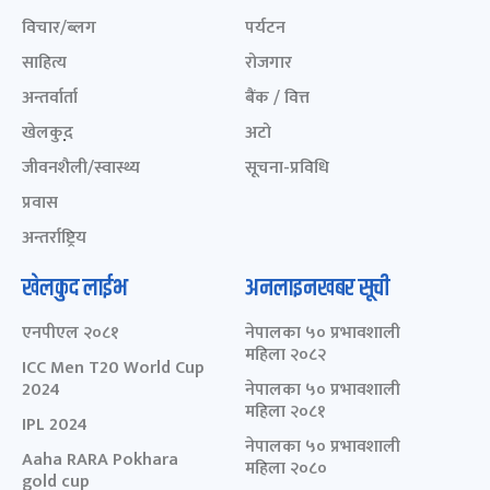
विचार/ब्लग
पर्यटन
साहित्य
रोजगार
अन्तर्वार्ता
बैंक / वित्त
खेलकुद़़
अटो
जीवनशैली/स्वास्थ्य
सूचना-प्रविधि
प्रवास
अन्तर्राष्ट्रिय
खेलकुद लाईभ
अनलाइनखबर सूची
एनपीएल २०८१
नेपालका ५० प्रभावशाली
महिला २०८२
ICC Men T20 World Cup
2024
नेपालका ५० प्रभावशाली
महिला २०८१
IPL 2024
नेपालका ५० प्रभावशाली
Aaha RARA Pokhara
महिला २०८०
gold cup