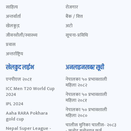
साहित्य
रोजगार
अन्तर्वार्ता
बैंक / वित्त
खेलकुद़़
अटो
जीवनशैली/स्वास्थ्य
सूचना-प्रविधि
प्रवास
अन्तर्राष्ट्रिय
खेलकुद लाईभ
अनलाइनखबर सूची
एनपीएल २०८१
नेपालका ५० प्रभावशाली
महिला २०८२
ICC Men T20 World Cup
2024
नेपालका ५० प्रभावशाली
महिला २०८१
IPL 2024
नेपालका ५० प्रभावशाली
Aaha RARA Pokhara
महिला २०८०
gold cup
चालीस मुनिका चालीस- २०८३
Nepal Super League -
- छनोट मनोनयन फर्म