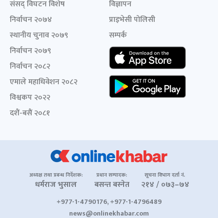
संसद् विघटन विशेष
विज्ञापन
निर्वाचन २०७४
प्राइभेसी पोलिसी
स्थानीय चुनाव २०७९
सम्पर्क
निर्वाचन २०७९
निर्वाचन २०८२
एमाले महाधिवेशन २०८२
विश्वकप २०२२
दशैं-बसैं २०८१
अध्यक्ष तथा प्रबन्ध निर्देशक:
प्रधान सम्पादक:
सूचना विभाग दर्ता नं.
धर्मराज भुसाल
बसन्त बस्नेत
२१४ / ०७३–७४
+977-1-4790176, +977-1-4796489
news@onlinekhabar.com