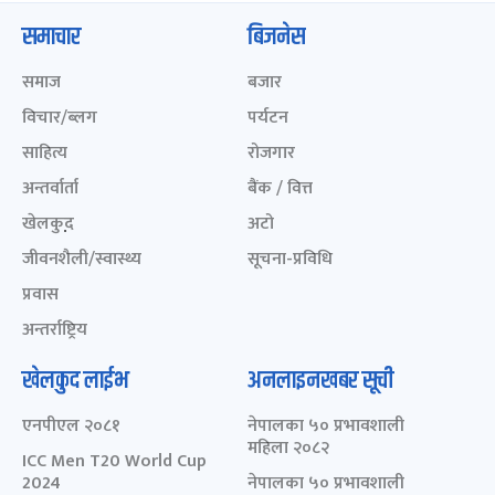
समाचार
बिजनेस
समाज
बजार
विचार/ब्लग
पर्यटन
साहित्य
रोजगार
अन्तर्वार्ता
बैंक / वित्त
खेलकुद़़
अटो
जीवनशैली/स्वास्थ्य
सूचना-प्रविधि
प्रवास
अन्तर्राष्ट्रिय
खेलकुद लाईभ
अनलाइनखबर सूची
एनपीएल २०८१
नेपालका ५० प्रभावशाली
महिला २०८२
ICC Men T20 World Cup
2024
नेपालका ५० प्रभावशाली