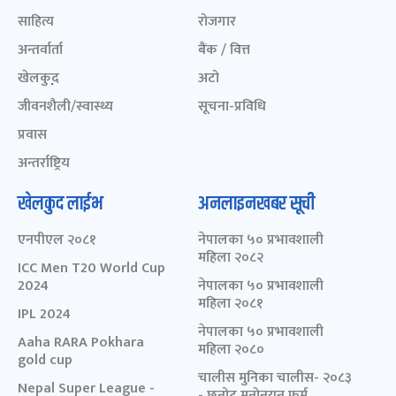
साहित्य
रोजगार
अन्तर्वार्ता
बैंक / वित्त
खेलकुद़़
अटो
जीवनशैली/स्वास्थ्य
सूचना-प्रविधि
प्रवास
अन्तर्राष्ट्रिय
खेलकुद लाईभ
अनलाइनखबर सूची
एनपीएल २०८१
नेपालका ५० प्रभावशाली
महिला २०८२
ICC Men T20 World Cup
2024
नेपालका ५० प्रभावशाली
महिला २०८१
IPL 2024
नेपालका ५० प्रभावशाली
Aaha RARA Pokhara
महिला २०८०
gold cup
चालीस मुनिका चालीस- २०८३
Nepal Super League -
- छनोट मनोनयन फर्म