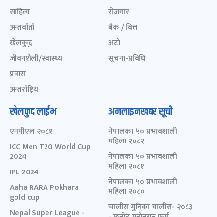
साहित्य
रोजगार
अन्तर्वार्ता
बैंक / वित्त
खेलकुद़़
अटो
जीवनशैली/स्वास्थ्य
सूचना-प्रविधि
प्रवास
अन्तर्राष्ट्रिय
खेलकुद लाईभ
अनलाइनखबर सूची
एनपीएल २०८१
नेपालका ५० प्रभावशाली
महिला २०८२
ICC Men T20 World Cup
2024
नेपालका ५० प्रभावशाली
महिला २०८१
IPL 2024
नेपालका ५० प्रभावशाली
Aaha RARA Pokhara
महिला २०८०
gold cup
चालीस मुनिका चालीस- २०८३
Nepal Super League -
- छनोट मनोनयन फर्म