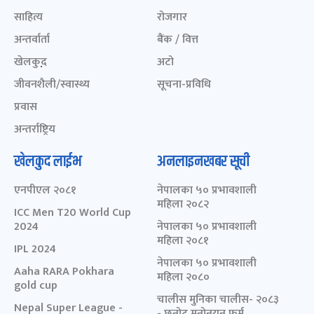
साहित्य
रोजगार
अन्तर्वार्ता
बैंक / वित्त
खेलकुद़़
अटो
जीवनशैली/स्वास्थ्य
सूचना-प्रविधि
प्रवास
अन्तर्राष्ट्रिय
खेलकुद लाईभ
अनलाइनखबर सूची
एनपीएल २०८१
नेपालका ५० प्रभावशाली
महिला २०८२
ICC Men T20 World Cup
2024
नेपालका ५० प्रभावशाली
महिला २०८१
IPL 2024
नेपालका ५० प्रभावशाली
Aaha RARA Pokhara
महिला २०८०
gold cup
चालीस मुनिका चालीस- २०८३
Nepal Super League -
- छनोट मनोनयन फर्म