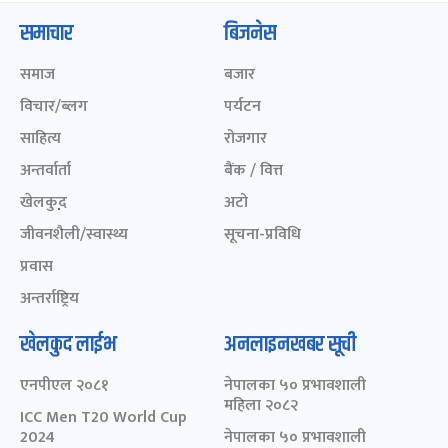
समाचार
बिजनेस
समाज
बजार
विचार/ब्लग
पर्यटन
साहित्य
रोजगार
अन्तर्वार्ता
बैंक / वित्त
खेलकुद़़
अटो
जीवनशैली/स्वास्थ्य
सूचना-प्रविधि
प्रवास
अन्तर्राष्ट्रिय
खेलकुद लाईभ
अनलाइनखबर सूची
एनपीएल २०८१
नेपालका ५० प्रभावशाली
महिला २०८२
ICC Men T20 World Cup
2024
नेपालका ५० प्रभावशाली