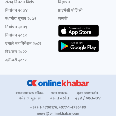
संसद् विघटन विशेष
विज्ञापन
निर्वाचन २०७४
प्राइभेसी पोलिसी
स्थानीय चुनाव २०७९
सम्पर्क
निर्वाचन २०७९
निर्वाचन २०८२
एमाले महाधिवेशन २०८२
विश्वकप २०२२
दशैं-बसैं २०८१
अध्यक्ष तथा प्रबन्ध निर्देशक:
प्रधान सम्पादक:
सूचना विभाग दर्ता नं.
धर्मराज भुसाल
बसन्त बस्नेत
२१४ / ०७३–७४
+977-1-4790176, +977-1-4796489
news@onlinekhabar.com