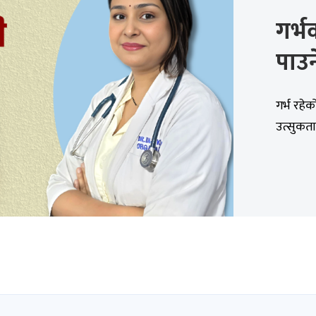
गर्
पाउन
गर्भ रह
उत्सुकता