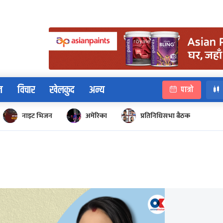
न
विचार
खेलकुद
अन्य
पात्रो
नाइट भिजन
अमेरिका
प्रतिनिधिसभा बैठक