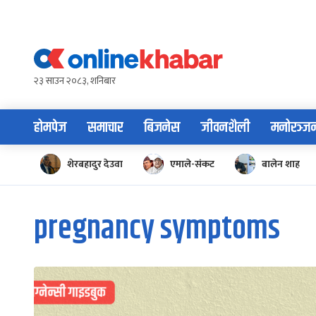
Skip
to
content
२३ साउन २०८३, शनिबार
होमपेज
समाचार
बिजनेस
जीवनशैली
मनोरञ्ज
शेरबहादुर देउवा
एमाले-संकट
बालेन शाह
pregnancy symptoms