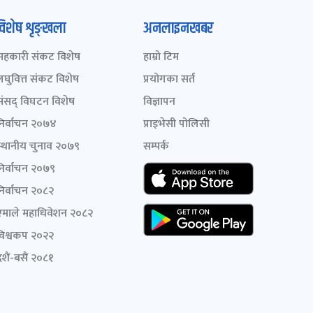
विशेष शृङ्खला
अनलाइनखबर
सहकारी संकट विशेष
हाम्रो टिम
लघुवित्त संकट विशेष
प्रयोगका सर्त
संसद् विघटन विशेष
विज्ञापन
निर्वाचन २०७४
प्राइभेसी पोलिसी
स्थानीय चुनाव २०७९
सम्पर्क
निर्वाचन २०७९
निर्वाचन २०८२
एमाले महाधिवेशन २०८२
विश्वकप २०२२
शैं-बसैं २०८१