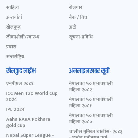
साहित्य
रोजगार
अन्तर्वार्ता
बैंक / वित्त
खेलकुद़़
अटो
जीवनशैली/स्वास्थ्य
सूचना-प्रविधि
प्रवास
अन्तर्राष्ट्रिय
खेलकुद लाईभ
अनलाइनखबर सूची
एनपीएल २०८१
नेपालका ५० प्रभावशाली
महिला २०८२
ICC Men T20 World Cup
2024
नेपालका ५० प्रभावशाली
महिला २०८१
IPL 2024
नेपालका ५० प्रभावशाली
Aaha RARA Pokhara
महिला २०८०
gold cup
चालीस मुनिका चालीस- २०८३
Nepal Super League -
- छनोट मनोनयन फर्म