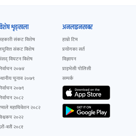
विशेष शृङ्खला
अनलाइनखबर
सहकारी संकट विशेष
हाम्रो टिम
लघुवित्त संकट विशेष
प्रयोगका सर्त
संसद् विघटन विशेष
विज्ञापन
निर्वाचन २०७४
प्राइभेसी पोलिसी
स्थानीय चुनाव २०७९
सम्पर्क
निर्वाचन २०७९
निर्वाचन २०८२
एमाले महाधिवेशन २०८२
विश्वकप २०२२
शैं-बसैं २०८१