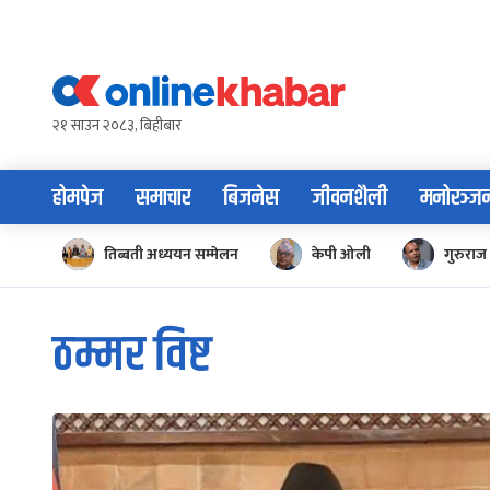
Skip
to
content
२१ साउन २०८३, बिहीबार
होमपेज
समाचार
बिजनेस
जीवनशैली
मनोरञ्ज
तिब्बती अध्ययन सम्मेलन
केपी ओली
गुरुराज 
ठम्मर विष्ट