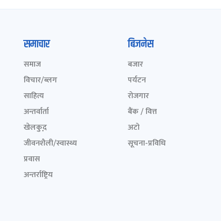
समाचार
बिजनेस
समाज
बजार
विचार/ब्लग
पर्यटन
साहित्य
रोजगार
अन्तर्वार्ता
बैंक / वित्त
खेलकुद़़
अटो
जीवनशैली/स्वास्थ्य
सूचना-प्रविधि
प्रवास
अन्तर्राष्ट्रिय