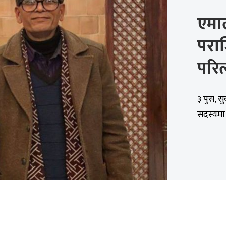
एमाल
पराजि
परित
३ पुस, सु
सदस्यमा 