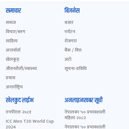
समाचार
बिजनेस
समाज
बजार
विचार/ब्लग
पर्यटन
साहित्य
रोजगार
अन्तर्वार्ता
बैंक / वित्त
खेलकुद़़
अटो
जीवनशैली/स्वास्थ्य
सूचना-प्रविधि
प्रवास
अन्तर्राष्ट्रिय
खेलकुद लाईभ
अनलाइनखबर सूची
एनपीएल २०८१
नेपालका ५० प्रभावशाली
महिला २०८२
ICC Men T20 World Cup
2024
नेपालका ५० प्रभावशाली