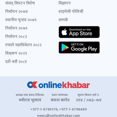
संसद् विघटन विशेष
विज्ञापन
निर्वाचन २०७४
प्राइभेसी पोलिसी
स्थानीय चुनाव २०७९
सम्पर्क
निर्वाचन २०७९
निर्वाचन २०८२
एमाले महाधिवेशन २०८२
विश्वकप २०२२
दशैं-बसैं २०८१
अध्यक्ष तथा प्रबन्ध निर्देशक:
प्रधान सम्पादक:
सूचना विभाग दर्ता नं.
धर्मराज भुसाल
बसन्त बस्नेत
२१४ / ०७३–७४
+977-1-4790176, +977-1-4796489
news@onlinekhabar.com