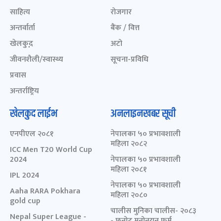
साहित्य
रोजगार
अन्तर्वार्ता
बैंक / वित्त
खेलकुद़़
अटो
जीवनशैली/स्वास्थ्य
सूचना-प्रविधि
प्रवास
अन्तर्राष्ट्रिय
खेलकुद लाईभ
अनलाइनखबर सूची
एनपीएल २०८१
नेपालका ५० प्रभावशाली
महिला २०८२
ICC Men T20 World Cup
2024
नेपालका ५० प्रभावशाली
महिला २०८१
IPL 2024
नेपालका ५० प्रभावशाली
Aaha RARA Pokhara
महिला २०८०
gold cup
चालीस मुनिका चालीस- २०८३
Nepal Super League -
- छनोट मनोनयन फर्म