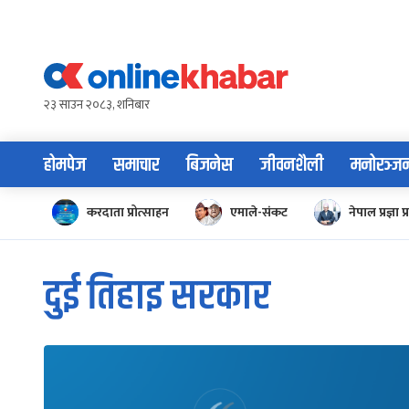
Skip
to
content
२३ साउन २०८३, शनिबार
होमपेज
समाचार
बिजनेस
जीवनशैली
मनोरञ्ज
करदाता प्रोत्साहन
एमाले-संकट
नेपाल प्रज्ञा प्
दुई तिहाइ सरकार