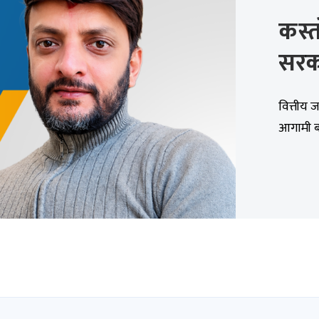
कस्त
सरक
वित्तीय
आगामी बज