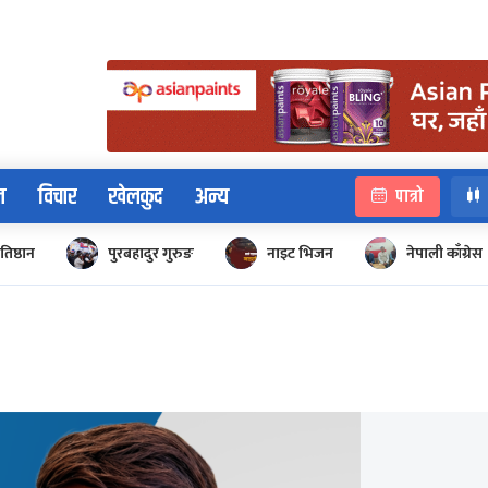
न
विचार
खेलकुद
अन्य
पात्रो
रतिष्ठान
पुरबहादुर गुरुङ
नाइट भिजन
नेपाली काँग्रेस