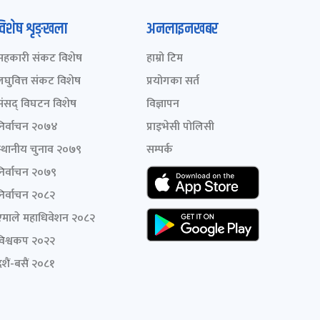
विशेष शृङ्खला
अनलाइनखबर
सहकारी संकट विशेष
हाम्रो टिम
लघुवित्त संकट विशेष
प्रयोगका सर्त
संसद् विघटन विशेष
विज्ञापन
निर्वाचन २०७४
प्राइभेसी पोलिसी
स्थानीय चुनाव २०७९
सम्पर्क
निर्वाचन २०७९
निर्वाचन २०८२
एमाले महाधिवेशन २०८२
विश्वकप २०२२
शैं-बसैं २०८१