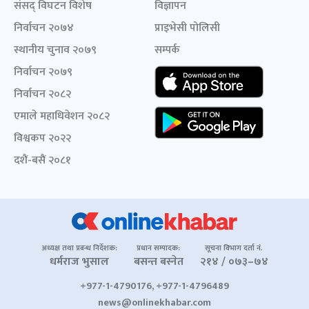
संसद् विघटन विशेष
विज्ञापन
निर्वाचन २०७४
प्राइभेसी पोलिसी
स्थानीय चुनाव २०७९
सम्पर्क
निर्वाचन २०७९
निर्वाचन २०८२
एमाले महाधिवेशन २०८२
विश्वकप २०२२
दशैं-बसैं २०८१
अध्यक्ष तथा प्रबन्ध निर्देशक:
प्रधान सम्पादक:
सूचना विभाग दर्ता नं.
धर्मराज भुसाल
बसन्त बस्नेत
२१४ / ०७३–७४
+977-1-4790176, +977-1-4796489
news@onlinekhabar.com