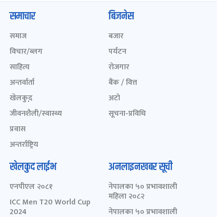
समाचार
बिजनेस
समाज
बजार
विचार/ब्लग
पर्यटन
साहित्य
रोजगार
अन्तर्वार्ता
बैंक / वित्त
खेलकुद़़
अटो
जीवनशैली/स्वास्थ्य
सूचना-प्रविधि
प्रवास
अन्तर्राष्ट्रिय
खेलकुद लाईभ
अनलाइनखबर सूची
एनपीएल २०८१
नेपालका ५० प्रभावशाली
महिला २०८२
ICC Men T20 World Cup
2024
नेपालका ५० प्रभावशाली