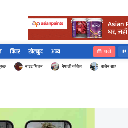
न
विचार
खेलकुद
अन्य
पात्रो
ुरुङ
नाइट भिजन
नेपाली काँग्रेस
बालेन शाह