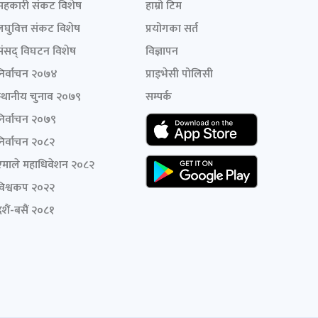
सहकारी संकट विशेष
हाम्रो टिम
लघुवित्त संकट विशेष
प्रयोगका सर्त
संसद् विघटन विशेष
विज्ञापन
निर्वाचन २०७४
प्राइभेसी पोलिसी
स्थानीय चुनाव २०७९
सम्पर्क
निर्वाचन २०७९
निर्वाचन २०८२
एमाले महाधिवेशन २०८२
विश्वकप २०२२
शैं-बसैं २०८१