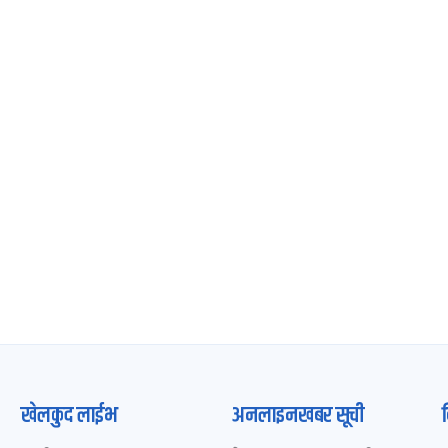
खेलकुद लाईभ
अनलाइनखबर सूची