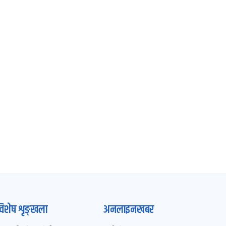
विशेष शृङ्खला
अनलाइनखबर