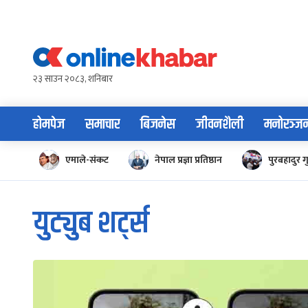
Skip
to
content
२३ साउन २०८३, शनिबार
होमपेज
समाचार
बिजनेस
जीवनशैली
मनोरञ्ज
एमाले-संकट
नेपाल प्रज्ञा प्रतिष्ठान
पुरबहादुर ग
युट्युब शर्ट्स