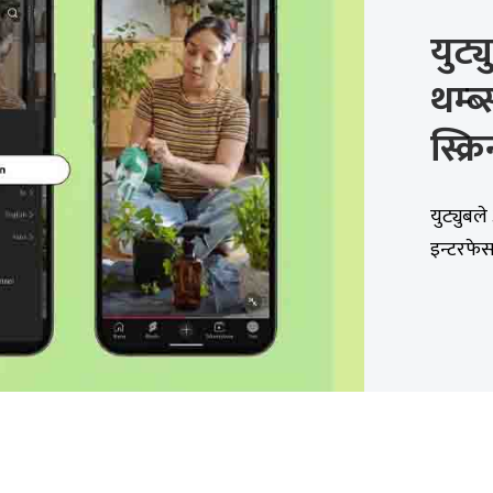
युट्
थम्ब
स्क्
युट्युबल
इन्टरफेस