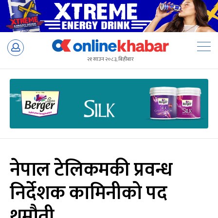
Skip
to
२१ साउन २०८३, बिहीबार
content
नेपाल टेलिकमकी प्रवन्ध
निर्देशक कामिनीको पद
थमौती