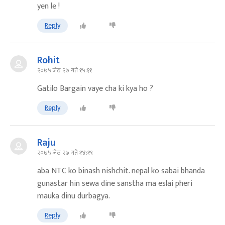
yen le !
Reply
Rohit
२०७५ जेठ २७ गते १५:११
Gatilo Bargain vaye cha ki kya ho ?
Reply
Raju
२०७५ जेठ २७ गते १४:१९
aba NTC ko binash nishchit. nepal ko sabai bhanda
gunastar hin sewa dine sanstha ma eslai pheri
mauka dinu durbagya.
Reply