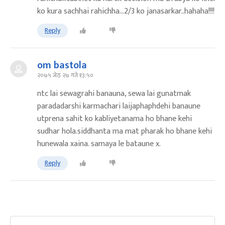
ko kura sachhai rahichha...2/3 ko janasarkar..hahaha!!!!
Reply
om bastola
२०७५ जेठ २७ गते १३:५०
ntc lai sewagrahi banauna, sewa lai gunatmak
paradadarshi karmachari laijaphaphdehi banaune
utprena sahit ko kabliyetanama ho bhane kehi
sudhar hola.siddhanta ma mat pharak ho bhane kehi
hunewala xaina. samaya le bataune x.
Reply