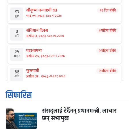
श्रीकृष्ण जन्माष्टमी व्रत
२९ दिन बाँकी
१९
-
भाद्र १९, २०८३
Sep 4, 2026
शुक्र
संविधान दिवस
१ महिना बाँकी
३
-
असोज ३, २०८३
Sep 19, 2026
शनि
घटस्थापना
२ महिना बाँकी
२५
-
असोज २५, २०८३
Oct 11, 2026
आइत
फूलपाती
२ महिना बाँकी
३१
-
असोज ३१ , २०८३
Oct 17, 2026
शनि
कार्तिक सङ्क्रान्ति
२ महिना बाँकी
१
सिफारिस
-
कार्तिक १, २०८३
Oct 18, 2026
आइत
संसद्लाई टेर्दैनन् प्रधानमन्त्री, लाचार
महानवमी
२ महिना बाँकी
३
-
छन् सभामुख
कार्तिक ३, २०८३
Oct 20, 2026
मंगल