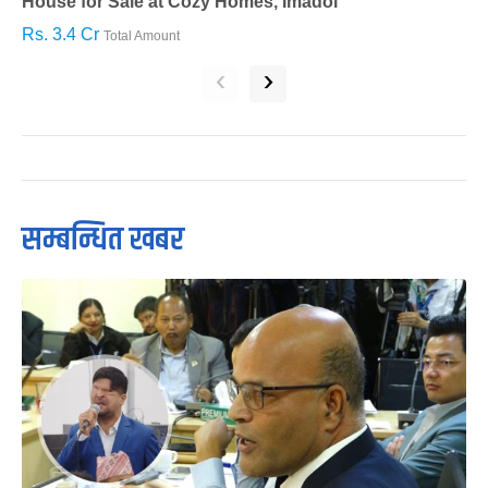
House for Sale at Cozy Homes, Imadol
B
Rs. 3.4 Cr
R
Total Amount
‹
›
सम्बन्धित खबर