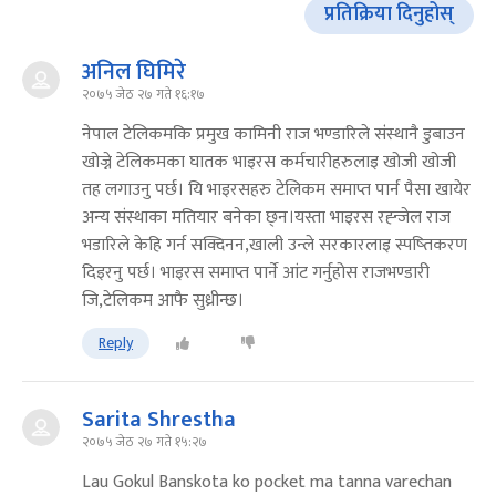
प्रतिक्रिया दिनुहोस्
अनिल घिमिरे
२०७५ जेठ २७ गते १६:१७
नेपाल टेलिकमकि प्रमुख कामिनी राज भण्डारिले संंस्थानै डुबाउन
खोज्ने टेलिकमका घातक भाइरस कर्मचारीहरुलाइ खोजी खोजी
तह लगाउनु पर्छ। यि भाइरसहरु टेलिकम समाप्त पार्न पैसा खायेर
अन्य संस्थाका मतियार बनेका छ्न।यस्ता भाइरस रह्न्जेल राज
भडारिले केहि गर्न सक्दिनन,खाली उन्ले सरकारलाइ स्पष्तिकरण
दिइरनु पर्छ। भाइरस समाप्त पार्ने आंट गर्नुहोस राजभण्डारी
जि,टेलिकम आफै सुध्रीन्छ।
Reply
Sarita Shrestha
२०७५ जेठ २७ गते १५:२७
Lau Gokul Banskota ko pocket ma tanna varechan