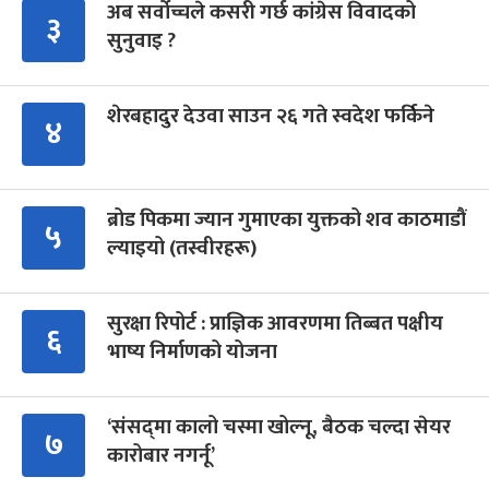
अब सर्वोच्चले कसरी गर्छ कांग्रेस विवादको
३
सुनुवाइ ?
शेरबहादुर देउवा साउन २६ गते स्वदेश फर्किने
४
ब्रोड पिकमा ज्यान गुमाएका युक्तको शव काठमाडौं
५
ल्याइयो (तस्वीरहरू)
सुरक्षा रिपोर्ट : प्राज्ञिक आवरणमा तिब्बत पक्षीय
६
भाष्य निर्माणको योजना
‘संसद्‍मा कालो चस्मा खोल्नू, बैठक चल्दा सेयर
७
कारोबार नगर्नू’