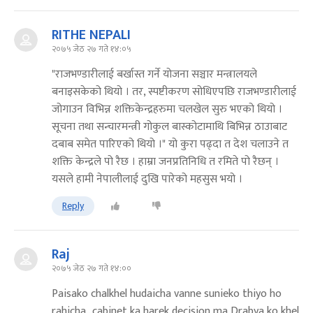
RITHE NEPALI
२०७५ जेठ २७ गते १४:०५
"राजभण्डारीलाई बर्खास्त गर्ने योजना सञ्चार मन्त्रालयले
बनाइसकेको थियो । तर, स्पष्टीकरण सोधिएपछि राजभण्डारीलाई
जोगाउन विभिन्न शक्तिकेन्द्रहरुमा चलखेल सुरु भएको थियो ।
सूचना तथा सन्चारमन्त्री गोकुल बास्कोटामाथि बिभिन्न ठाउाबाट
दबाब समेत पारिएको थियो ।" यो कुरा पढ्दा त देश चलाउने त
शक्ति केन्द्रले पो रैछ । हाम्रा जनप्रतिनिधि त रमिते पो रैछन् ।
यसले हामी नेपालीलाई दुखि पारेको महसुस भयो ।
Reply
Raj
२०७५ जेठ २७ गते १४:००
Paisako chalkhel hudaicha vanne sunieko thiyo ho
rahicha...cabinet ka harek decision ma Drabya ko khel