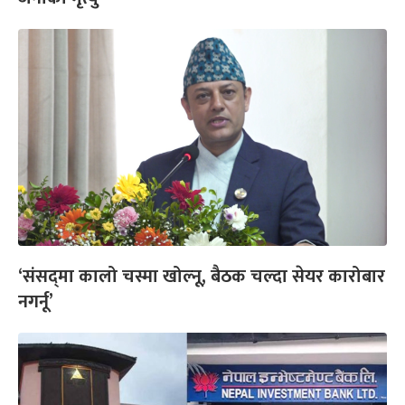
‘संसद्‍मा कालो चस्मा खोल्नू, बैठक चल्दा सेयर कारोबार
नगर्नू’