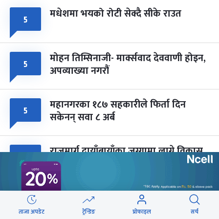
मधेशमा भयको रोटी सेक्दै सीके राउत
५
मोहन तिम्सिनाजी- मार्क्सवाद देववाणी होइन,
५
अपव्याख्या नगरौं
महानगरका १८७ सहकारीले फिर्ता दिन
५
सकेनन् सवा ८ अर्ब
राजमार्ग दायाँबायाँका जग्गामा लाग्ने विकास
४
कर ५ प्रतिशत बिन्दु बढाइँदै
सिरहामा ज्यान गुमाएका यादवको घटनाबारे
३
छानबिन गर्न समिति गठन
ताजा अपडेट
ट्रेन्डिङ
प्रोफाइल
सर्च