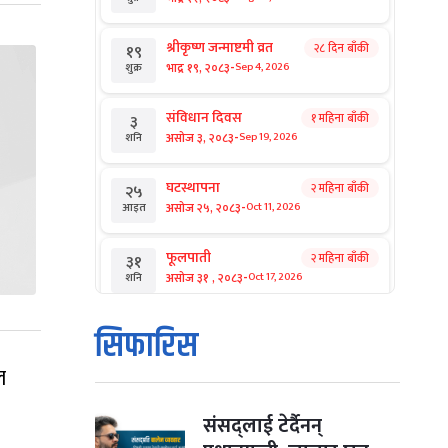
श्रीकृष्ण जन्माष्टमी व्रत
२८ दिन बाँकी
१९
-
भाद्र १९, २०८३
Sep 4, 2026
शुक्र
संविधान दिवस
१ महिना बाँकी
३
-
असोज ३, २०८३
Sep 19, 2026
शनि
घटस्थापना
२ महिना बाँकी
२५
-
असोज २५, २०८३
Oct 11, 2026
आइत
फूलपाती
२ महिना बाँकी
३१
-
असोज ३१ , २०८३
Oct 17, 2026
शनि
कार्तिक सङ्क्रान्ति
२ महिना बाँकी
१
सिफारिस
-
कार्तिक १, २०८३
Oct 18, 2026
आइत
ल
महानवमी
२ महिना बाँकी
३
-
कार्तिक ३, २०८३
Oct 20, 2026
मंगल
संसद्लाई टेर्दैनन्