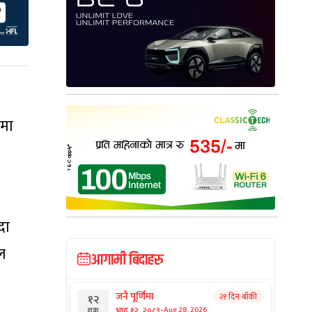
नमा
दा
ल
आगामी बिदाहरु
जनै पूर्णिमा
२१ दिन बाँकी
१२
-
भाद्र १२, २०८३
Aug 28, 2026
शुक्र