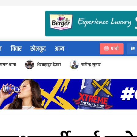
न
विचार
खेलकुद
अन्य
पात्रो
गगन थापा
शेरबहादुर देउवा
खगेन्द्र सुनार