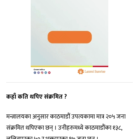
कहाँ कति थपिए संक्रमित ?
मन्त्रालयका अनुसार काठमाडौं उपत्यकामा मात्र २०५ जना
संक्रमित थपिएका छन् । उनीहरुमध्ये काठमाडौंका १३८,
ललितपुरका ५० र भक्तपुरका १७ जना छन् ।