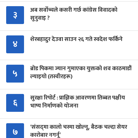
अब सर्वोच्चले कसरी गर्छ कांग्रेस विवादको
३
सुनुवाइ ?
शेरबहादुर देउवा साउन २६ गते स्वदेश फर्किने
४
ब्रोड पिकमा ज्यान गुमाएका युक्तको शव काठमाडौं
५
ल्याइयो (तस्वीरहरू)
सुरक्षा रिपोर्ट : प्राज्ञिक आवरणमा तिब्बत पक्षीय
६
भाष्य निर्माणको योजना
‘संसद्‍मा कालो चस्मा खोल्नू, बैठक चल्दा सेयर
७
कारोबार नगर्नू’