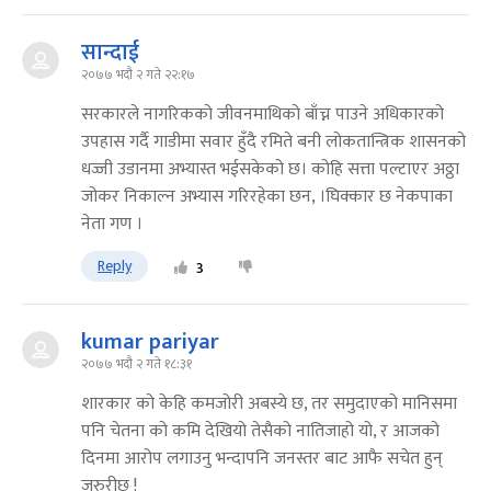
सान्दाई
२०७७ भदौ २ गते २२:१७
सरकारले नागरिकको जीवनमाथिको बाँच्न पाउने अधिकारको
उपहास गर्दै गाडीमा सवार हुँदै रमिते बनी लोकतान्त्रिक शासनको
धज्जी उडानमा अभ्यास्त भईसकेको छ। कोहि सत्ता पल्टाएर अठ्ठा
जोकर निकाल्न अभ्यास गरिरहेका छन, ।घिक्कार छ नेकपाका
नेता गण ।
Reply
3
kumar pariyar
२०७७ भदौ २ गते १८:३१
शारकार को केहि कमजोरी अबस्ये छ, तर समुदाएको मानिसमा
पनि चेतना को कमि देखियो तेसैको नातिजाहो यो, र आजको
दिनमा आरोप लगाउनु भन्दापनि जनस्तर बाट आफै सचेत हुन्
जरुरीछ !