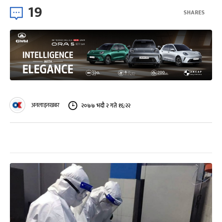
19
SHARES
अनलाइनखबर
२०७७ भदौ २ गते १६:२२