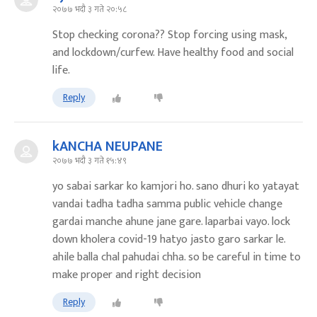
२०७७ भदौ ३ गते २०:५८
Stop checking corona?? Stop forcing using mask,
and lockdown/curfew. Have healthy food and social
life.
Reply
kANCHA NEUPANE
२०७७ भदौ ३ गते १५:४९
yo sabai sarkar ko kamjori ho. sano dhuri ko yatayat
vandai tadha tadha samma public vehicle change
gardai manche ahune jane gare. laparbai vayo. lock
down kholera covid-19 hatyo jasto garo sarkar le.
ahile balla chal pahudai chha. so be careful in time to
make proper and right decision
Reply