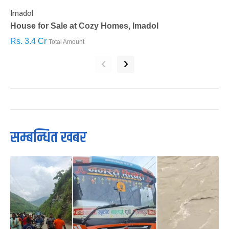
Imadol
B
House for Sale at Cozy Homes, Imadol
B
Rs. 3.4 Cr
R
Total Amount
‹
›
सम्बन्धित खबर