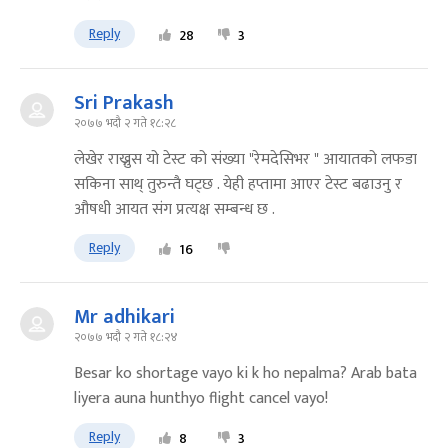
Reply
28
3
Sri Prakash
२०७७ भदौ २ गते १८:२८
लेखेर राख्नुस यो टेस्ट को संख्या "रेमदेसिभर " आयातको लफडा
सकिना साथ् तुरुन्तै घट्छ . येही हप्तामा आएर टेस्ट बढाउनु र
औषधी आयत संग प्रत्यक्ष सम्बन्ध छ .
Reply
16
Mr adhikari
२०७७ भदौ २ गते १८:२४
Besar ko shortage vayo ki k ho nepalma? Arab bata
liyera auna hunthyo flight cancel vayo!
Reply
8
3