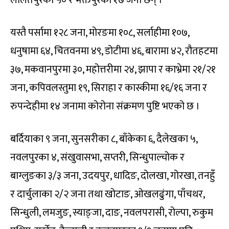
यस्तै पर्सामा १२८ जना, मोरङमा १०८, सर्लाहीमा १०७,
धनुषामा ६४, चितवनमा ४९, डोटीमा ४६, बारामा ४२, रौतहटमा
३७, मकवानपुरमा ३०, महोत्तरीमा २४, झापा र काभ्रेमा २१/२१
जना, कपिवलस्तुमा १९, सिराहा र कास्कीमा १६/१६ जना र
रुपन्देहीमा १४ जनामा कोरोना संक्रमण पुष्टि भएको छ ।
बर्दियाका ९ जना, सुनसरीका ८, बाँकेका ६, दैलेखका ५,
नवलपुरका ४, संखुवासभा, सप्तरी, सिन्धुपाल्चोक र
बाग्लुङका ३/३ जना, उदयपुर, धादिङ, दोलखा, गोरखा, तनहुँ
र दार्चुलाका २/२ जना तथा खोटाङ, ओखलढुंगा, पाँचथर,
सिन्धुली, लमजुङ, स्याङ्जा, दाङ, नवलपरासी, रोल्पा, रुकुम