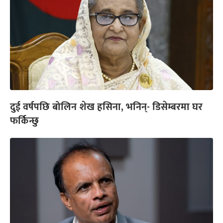
दुई वर्षपछि बोलिन शेख हसिना, भनिन्- डिसेम्बरमा घर
फर्किन्छु