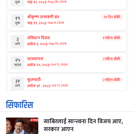
-
भाद्र १२, २०८३
Aug 28, 2026
शुक्र
श्रीकृष्ण जन्माष्टमी व्रत
२९ दिन बाँकी
१९
-
भाद्र १९, २०८३
Sep 4, 2026
शुक्र
संविधान दिवस
१ महिना बाँकी
३
-
असोज ३, २०८३
Sep 19, 2026
शनि
घटस्थापना
२ महिना बाँकी
२५
-
असोज २५, २०८३
Oct 11, 2026
आइत
फूलपाती
२ महिना बाँकी
३१
-
असोज ३१ , २०८३
Oct 17, 2026
शनि
कार्तिक सङ्क्रान्ति
२ महिना बाँकी
१
सिफारिस
-
कार्तिक १, २०८३
Oct 18, 2026
आइत
साबिरलाई सान्त्वना दिन विजय आए,
महानवमी
२ महिना बाँकी
३
-
सरकार आएन
कार्तिक ३, २०८३
Oct 20, 2026
मंगल