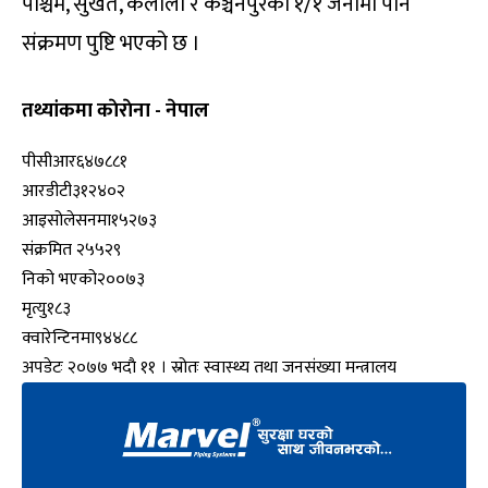
पश्चिम, सुर्खेत, कैलाली र कञ्चनपुरका १/१ जनामा पनि
संक्रमण पुष्टि भएको छ ।
तथ्यांकमा काेराेना - नेपाल
पीसीआर
६४७८८१
आरडीटी
३१२४०२
आइसोलेसनमा
१५२७३
संक्रमित
२५५२९
निको भएको
२००७३
मृत्यु
१८३
क्वारेन्टिनमा
९४४८८
अपडेटः २०७७ भदाै ११ । स्रोतः स्वास्थ्य तथा जनसंख्या मन्त्रालय