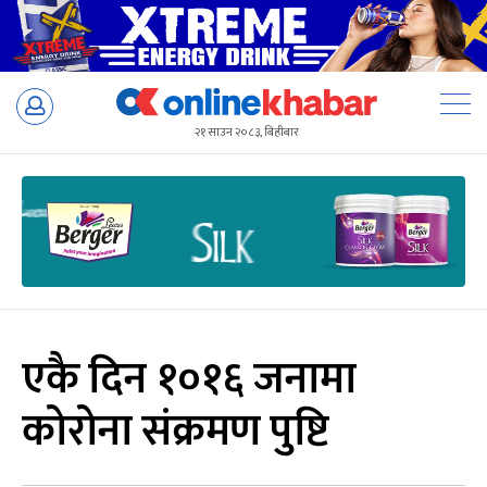
Skip
to
२१ साउन २०८३, बिहीबार
content
एकै दिन १०१६ जनामा
कोरोना संक्रमण पुष्टि