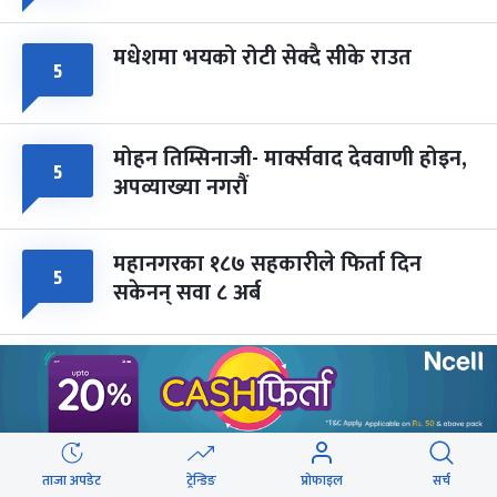
मधेशमा भयको रोटी सेक्दै सीके राउत
५
मोहन तिम्सिनाजी- मार्क्सवाद देववाणी होइन,
५
अपव्याख्या नगरौं
महानगरका १८७ सहकारीले फिर्ता दिन
५
सकेनन् सवा ८ अर्ब
राजमार्ग दायाँबायाँका जग्गामा लाग्ने विकास
४
कर ५ प्रतिशत बिन्दु बढाइँदै
सिरहामा ज्यान गुमाएका यादवको घटनाबारे
ताजा अपडेट
ट्रेन्डिङ
प्रोफाइल
सर्च
३