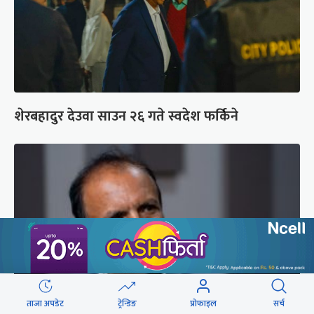
शेरबहादुर देउवा साउन २६ गते स्वदेश फर्किने
ताजा अपडेट
ट्रेन्डिङ
प्रोफाइल
सर्च