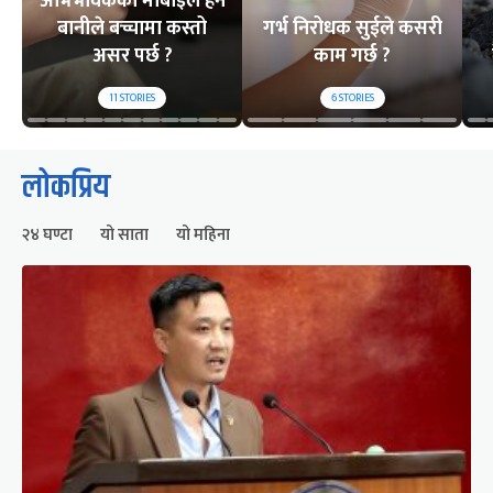
अभिभावकको मोबाइल हेर्ने
बानीले बच्चामा कस्तो
गर्भ निरोधक सुईले कसरी
असर पर्छ ?
काम गर्छ ?
11
STORIES
6
STORIES
लोकप्रिय
२४ घण्टा
यो साता
यो महिना