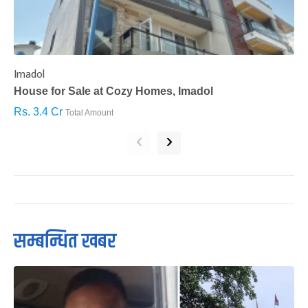
Imadol
B
House for Sale at Cozy Homes, Imadol
B
Rs. 3.4 Cr
R
Total Amount
‹
›
सम्बन्धित खबर