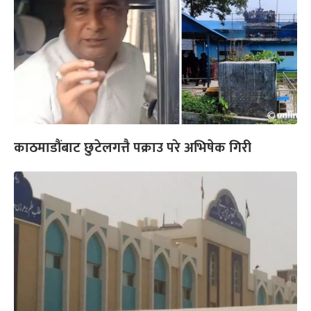
काठमाडौंबाट छुटेलगत्तै पक्राउ परे अभिषेक गिरी