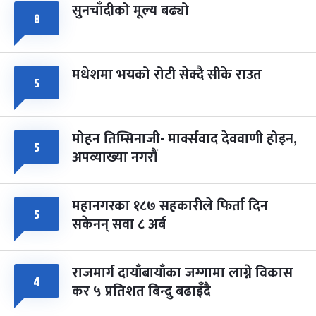
सुनचाँदीको मूल्य बढ्यो
८
मधेशमा भयको रोटी सेक्दै सीके राउत
५
मोहन तिम्सिनाजी- मार्क्सवाद देववाणी होइन,
५
अपव्याख्या नगरौं
महानगरका १८७ सहकारीले फिर्ता दिन
५
सकेनन् सवा ८ अर्ब
राजमार्ग दायाँबायाँका जग्गामा लाग्ने विकास
४
कर ५ प्रतिशत बिन्दु बढाइँदै