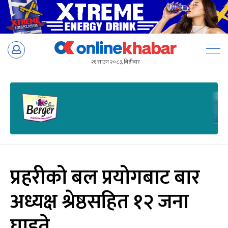
Skip
to
२१ साउन २०८३, बिहीबार
content
प्रहरीको बल प्रयोगबाट बार
अध्यक्ष श्रेष्ठसहित १२ जना
घाइते