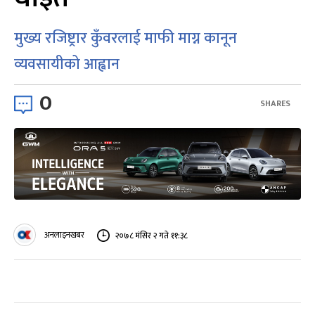
मुख्य रजिष्ट्रार कुँवरलाई माफी माग्न कानून
व्यवसायीको आह्वान
0
SHARES
अनलाइनखबर
२०७८ मंसिर २ गते ११:३८