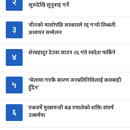
२
सुरुदेखि सुनुवाइ गर्ने
चीनको चासोपछि सरकारले रद्द गर्‍यो तिब्बती
३
अध्ययन सम्मेलन
शेरबहादुर देउवा साउन २६ गते स्वदेश फर्किने
४
‘भेलामा गएकै कारण जनप्रतिनिधिलाई कारबाही
५
हुँदैन’
एकवर्षे मुख्यमन्त्री बन्न एमालेको शक्ति संघर्ष
६
उत्कर्षमा