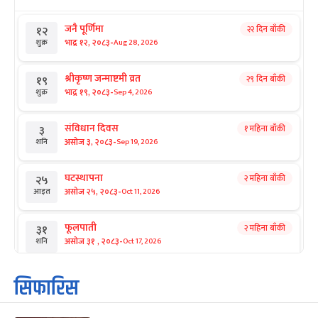
जनै पूर्णिमा
२२ दिन बाँकी
१२
-
भाद्र १२, २०८३
Aug 28, 2026
शुक्र
श्रीकृष्ण जन्माष्टमी व्रत
२९ दिन बाँकी
१९
-
भाद्र १९, २०८३
Sep 4, 2026
शुक्र
संविधान दिवस
१ महिना बाँकी
३
-
असोज ३, २०८३
Sep 19, 2026
शनि
घटस्थापना
२ महिना बाँकी
२५
-
असोज २५, २०८३
Oct 11, 2026
आइत
फूलपाती
२ महिना बाँकी
३१
-
असोज ३१ , २०८३
Oct 17, 2026
शनि
कार्तिक सङ्क्रान्ति
२ महिना बाँकी
१
सिफारिस
-
कार्तिक १, २०८३
Oct 18, 2026
आइत