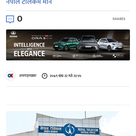
नेपाल टेलिकम मौन
0
SHARES
अनलाइनखबर
२०७९ माघ २२ गते २२:५५