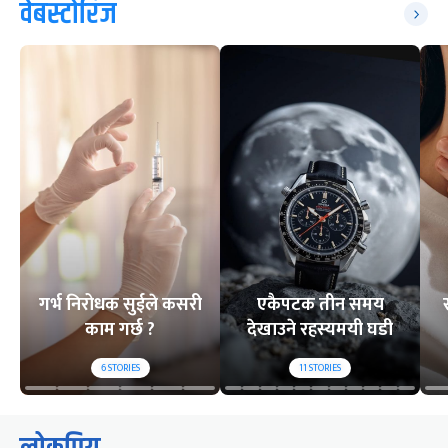
वेबस्टोरिज
गर्भ निरोधक सुईले कसरी
एकैपटक तीन समय
काम गर्छ ?
देखाउने रहस्यमयी घडी
6
STORIES
11
STORIES