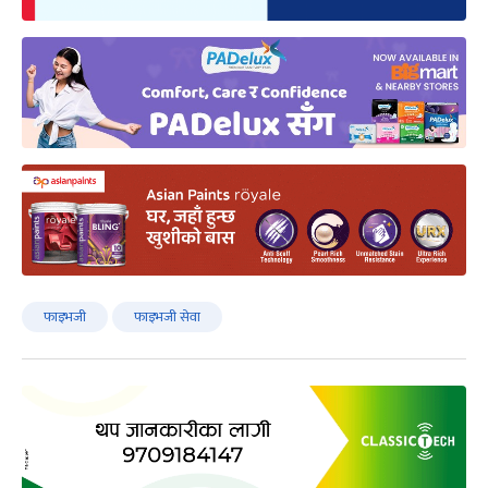
फाइभजी
फाइभजी सेवा