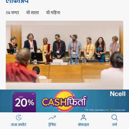
लोकप्रिय
२४ घण्टा
यो साता
यो महिना
चीनको चासोपछि सरकारले रद्द गर्‍यो तिब्बती अध्ययन
सम्मेलन
ताजा अपडेट
ट्रेन्डिङ
प्रोफाइल
सर्च