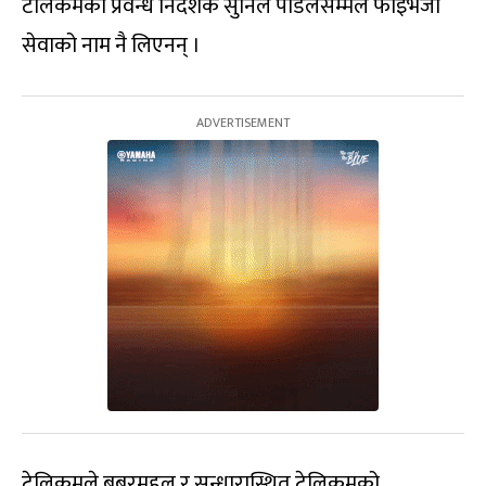
टेलिकमका प्रवन्ध निर्देशक सुनिल पौडेलसम्मले फाइभजी
सेवाको नाम नै लिएनन् ।
टेलिकमले बबरमहल र सुन्धारास्थित टेलिकमको