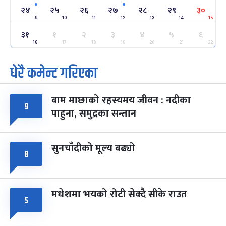
२४
-
२४
२५
२६
२७
२८
२९
३०
फाल्गुन २४, २०८३
Mar 8, 2027
सोम
9
10
11
12
13
14
15
३१
ग्याल्पो ल्होसार
१
२
३
४
५
६
७ महिना बाँकी
२५
-
फाल्गुन २५, २०८३
Mar 9, 2027
मंगल
16
17
18
19
20
21
22
धेरै कमेन्ट गरिएका
पूर्णिमा व्रत
७ महिना बाँकी
७
-
चैत्र ७, २०८३
Mar 21, 2027
आइत
बाम माछाको रहस्यमय जीवन : नदीका
फागुपूर्णिमा
९
७ महिना बाँकी
८
पाहुना, समुद्रका सन्तान
-
चैत्र ८, २०८३
Mar 22, 2027
सोम
सुनचाँदीको मूल्य बढ्यो
८
मधेशमा भयको रोटी सेक्दै सीके राउत
५