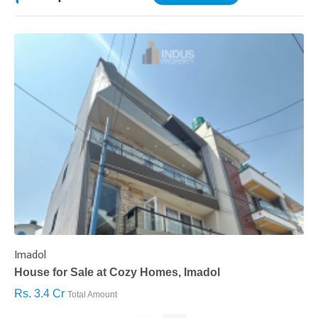
Imadol
B
House for Sale at Cozy Homes, Imadol
B
Rs. 3.4 Cr
R
Total Amount