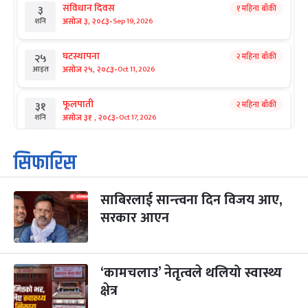
संविधान दिवस
१ महिना बाँकी
३
-
असोज ३, २०८३
Sep 19, 2026
शनि
घटस्थापना
२ महिना बाँकी
२५
-
असोज २५, २०८३
Oct 11, 2026
आइत
फूलपाती
२ महिना बाँकी
३१
-
असोज ३१ , २०८३
Oct 17, 2026
शनि
कार्तिक सङ्क्रान्ति
२ महिना बाँकी
१
सिफारिस
-
कार्तिक १, २०८३
Oct 18, 2026
आइत
साबिरलाई सान्त्वना दिन विजय आए,
महानवमी
२ महिना बाँकी
३
-
सरकार आएन
कार्तिक ३, २०८३
Oct 20, 2026
मंगल
विजयादशमी
२ महिना बाँकी
४
-
कार्तिक ४, २०८३
Oct 21, 2026
बुध
‘कामचलाउ’ नेतृत्वले थलियो स्वास्थ्य
क्षेत्र
पापा‌ङ्कुशा एकादशी व्रत
२ महिना बाँकी
५