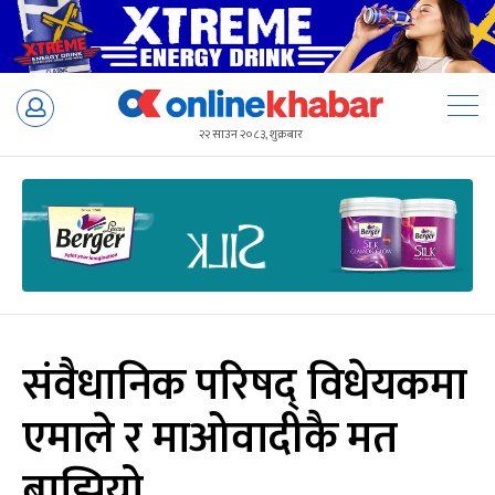
Skip
to
२२ साउन २०८३, शुक्रबार
content
संवैधानिक परिषद् विधेयकमा
एमाले र माओवादीकै मत
बाझियो