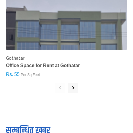
Gothatar
S
Office Space for Rent at Gothatar
H
Rs. 55
R
Per Sq.Feet
‹
›
सम्बन्धित खबर