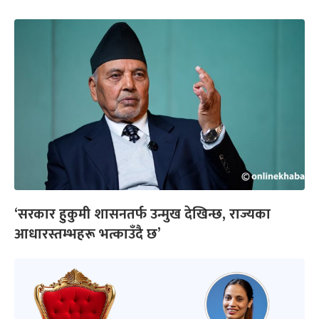
‘सरकार हुकुमी शासनतर्फ उन्मुख देखिन्छ, राज्यका
आधारस्तम्भहरू भत्काउँदै छ’