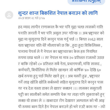
प्रतिक्रिया दिनुहोस्
शुन्दर शान्त बिकशित नेपाल बनाउन को लागि
२०८१ साउन २८ गते ३:५७
हद म्याद लाग्दैन राणाकाल कै भए पनि मुद्दा चल्छ त्यसको नाति
पनाति जनाती नै भए पनि असुल उपर गरिन्छ ।। अब भ्रष्ट्राचार को
मुद्दा मा मृत्युदण्ड दिने कानुन पास गर्नु पर्छ ।। बिगत २०६३ साल
यता भ्रष्ट्राचार यति धेरै मौलाएको छ कि , हुदा हुदा विकिलिक्स ,
पानामा पेपर्स ले नै नेपाल का भ्रष्ट्राचारका केस हरु नियमित
रुपमा छाप्न थाले ।। तर नेपाल मा मात्र २० प्रतिशत राजस्वो उठछ
र बाकि रहेको ८० प्रतिशत सबै नेता, प्रधानमन्त्री, मन्त्रि सासद ,
कर्मचारी, बिचौलिया ले मिलेर खान्छन जो बार्षिक ४० देखि ६०
खर्ब रुपया हुनु पर्छ मिलेर खाने हुन् । अब यसरी हुन्न , भ्रष्ट्राचार
गर्ने लाइ खोजि खोजि सर्बस्स्वो सहित मृत्युदण्ड दिने कानुन पास
गर नत्र देश यस्ता डाका ले खाएर सक्छन ।।। त्यसका ससुराली
पट्टी का सालीको समेत सम्पत्ति चेक गर त्यहा पनि लुकाएको हुन्
सक्छ यो डाका ले ।। खबरदार रोग देखाएर अस्पताल को भी आइ
पी रुममा बस्न दिने हैन नेपाल बनाउने हो भने एउटै काम गर - त्यो