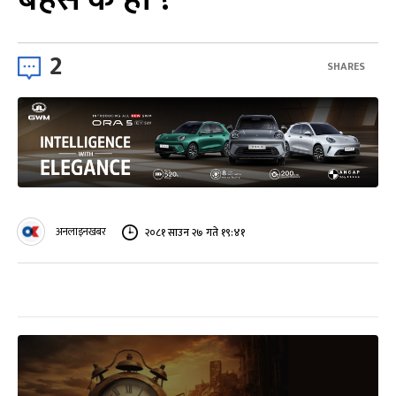
2
SHARES
अनलाइनखबर
२०८१ साउन २७ गते १९:४१