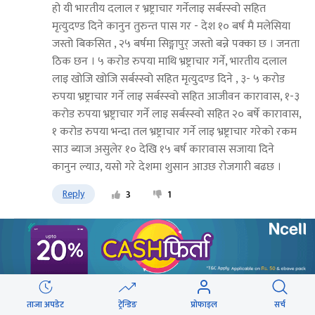
हो यी भारतीय दलाल र भ्रष्ट्राचार गर्नेलाइ सर्बस्स्वो सहित
मृत्युदण्ड दिने कानुन तुरुन्त पास गर - देश १० बर्ष मै मलेसिया
जस्तो बिकसित , २५ बर्षमा सिङ्गापुर् जस्तो बन्ने पक्का छ । जनता
ठिक छन । ५ करोड रुपया माथि भ्रष्ट्राचार गर्ने, भारतीय दलाल
लाइ खोजि खोजि सर्बस्स्वो सहित मृत्युदण्ड दिने , ३- ५ करोड
रुपया भ्रष्ट्राचार गर्ने लाइ सर्बस्स्वो सहित आजीवन कारावास, १-३
करोड रुपया भ्रष्ट्राचार गर्ने लाइ सर्बस्स्वो सहित २० बर्षे कारावास,
१ करोड रुपया भन्दा तल भ्रष्ट्राचार गर्ने लाइ भ्रष्ट्राचार गरेको रकम
साउ ब्याज असुलेर १० देखि १५ बर्ष कारावास सजाया दिने
कानुन ल्याउ, यसो गरे देशमा शुसान आउछ रोजगारी बढछ ।
Reply
3
1
Chandra Rai
२०८१ साउन २७ गते २३:२९
भ्रष्टाचारबाट उन्मुक्ति पाउने दाउ! लाज लाग्दैन सरकार - कानुनै
बनाएर आफू र आफ्नालाई बचाउने झेल्ली गर्न??? बरु,
ताजा अपडेट
ट्रेन्डिङ
प्रोफाइल
सर्च