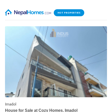
HOT PROPERTIES
Imadol
B
House for Sale at Cozy Homes, Imadol
B