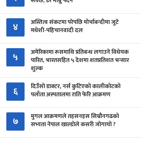
सक्छ, डर मान्नु पर्दैन
अस्तित्व संकटमा परेपछि मोर्चाबन्दीमा जुटे
४
मधेशी-पहिचानवादी दल
अमेरिकामा रूसमाथि प्रतिबन्ध लगाउने विधेयक
५
पारित, भारतसहित ५ देशमा शतप्रतिशत भन्सार
शुल्क
दिउँसो डाक्टर, नर्स कुटिएको कालीकोटको
६
पलाँता अस्पतालमा राति फेरि आक्रमण
मुगल आक्रमणले तहसनहस सिम्रौनगढको
७
सभ्यता नेपाल खाल्डोले कसरी जोगायो ?