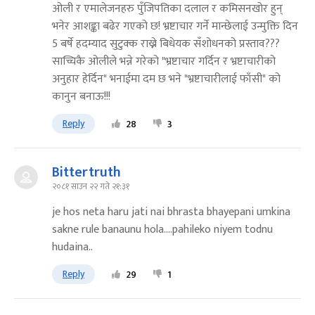
ओली र एमालेजनहरु पुँजिपतिका दलाल र कमिसनखोर हुन्
भनेर आशङ्का बढेर गएको छ! भ्रष्टाचार गर्ने मान्छेलाई उन्मुक्ति दिन
5 बर्षे हदम्याद सुटुक्क राख्ने बिधेयक सँशोधनको प्रस्ताव???
साच्चिकै ओलीले भन्ने गरेको "भ्रष्टाचार गर्दिन र भ्रष्टाचारीको
अनुहार हेर्दिन" भनाईमा दम छ भने "भ्रष्टाचारीलाई फाँसी" को
कानुन बनाऊ!!!
Reply
28
3
Bittertruth
२०८१ साउन २२ गते २१:३१
je hos neta haru jati nai bhrasta bhayepani umkina
sakne rule banaunu hola....pahileko niyem todnu
hudaina..
Reply
29
1