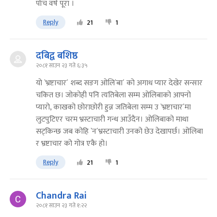
पाँच वर्ष पूरा ।
Reply
21
1
दबिद्व बशिष्ठ
२०८१ साउन २३ गते ६:३५
यो `भ्रष्टाचार´ शब्द सङग ओलि`बा´ को अगाध प्यार देखेर सन्सार
चकित छ। जोकोही पनि त्यतिबेला सम्म ओलिबाको आफ्नो
प्यारो, काखको छोराछोरी हुन्न जतिबेला सम्म उ `भ्रष्टाचार´मा
लुटपुटिएर चरम भ्रस्टाचारी गन्ध आउँदैन। ओलिबाको माथा
सट्किन्छ जब कोहि `न´भ्रस्टाचारी उनको छेउ देखापर्छ। ओलिबा
र भ्रष्टाचार को गोत्र एकै हो।
Reply
21
1
Chandra Rai
२०८१ साउन २३ गते १:२२