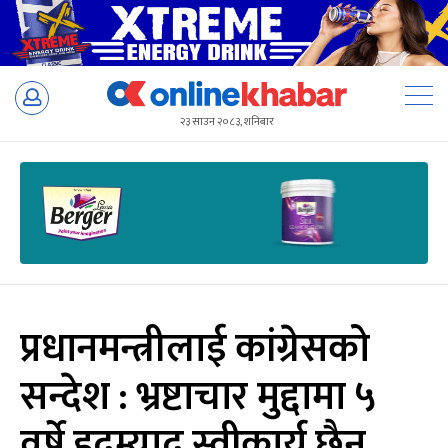
Skip
to
२३ साउन २०८३, शनिबार
content
प्रधानमन्त्रीलाई कांग्रेसको
सन्देश : भ्रष्टाचार मुद्दामा ५
वर्षे हदम्याद स्वीकार्य छैन