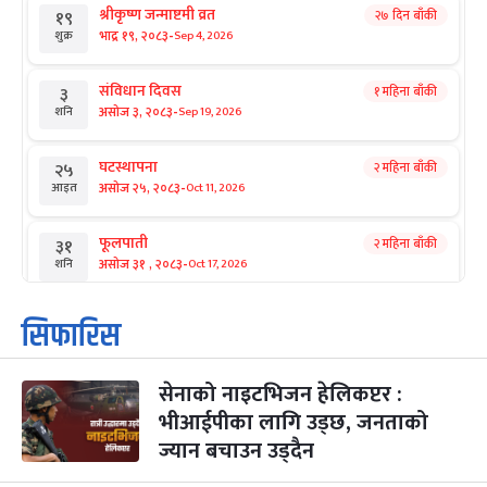
श्रीकृष्ण जन्माष्टमी व्रत
२७ दिन बाँकी
१९
-
भाद्र १९, २०८३
Sep 4, 2026
शुक्र
संविधान दिवस
१ महिना बाँकी
३
-
असोज ३, २०८३
Sep 19, 2026
शनि
घटस्थापना
२ महिना बाँकी
२५
-
असोज २५, २०८३
Oct 11, 2026
आइत
फूलपाती
२ महिना बाँकी
३१
-
असोज ३१ , २०८३
Oct 17, 2026
शनि
कार्तिक सङ्क्रान्ति
२ महिना बाँकी
१
सिफारिस
-
कार्तिक १, २०८३
Oct 18, 2026
आइत
सेनाको नाइटभिजन हेलिकप्टर :
महानवमी
२ महिना बाँकी
३
-
भीआईपीका लागि उड्छ, जनताको
कार्तिक ३, २०८३
Oct 20, 2026
मंगल
ज्यान बचाउन उड्दैन
विजयादशमी
२ महिना बाँकी
४