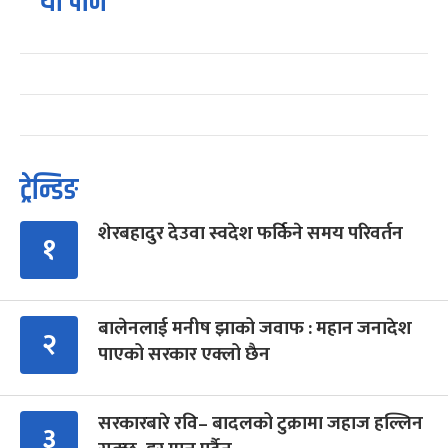
यो पनि
ट्रेन्डिङ
शेरबहादुर देउवा स्वदेश फर्किने समय परिवर्तन
१
बालेनलाई मनीष झाको जवाफ : महान जनादेश
२
पाएको सरकार एक्लो छैन
सरकारबारे रवि– बादलको टुक्रामा जहाज हल्लिन
३