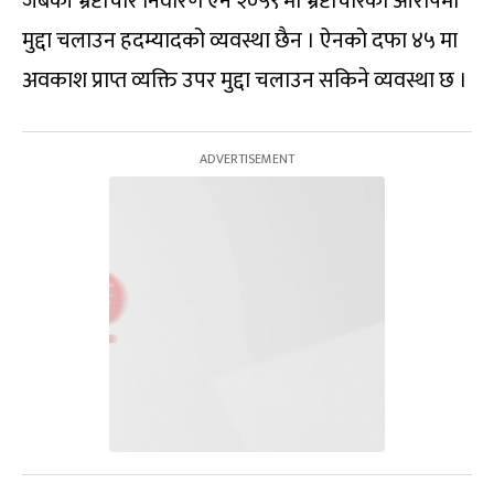
जबकी भ्रष्टाचार निवारण ऐन २०५९ मा भ्रष्टाचारको आरोपमा
मुद्दा चलाउन हदम्यादको व्यवस्था छैन । ऐनको दफा ४५ मा
अवकाश प्राप्त व्यक्ति उपर मुद्दा चलाउन सकिने व्यवस्था छ ।