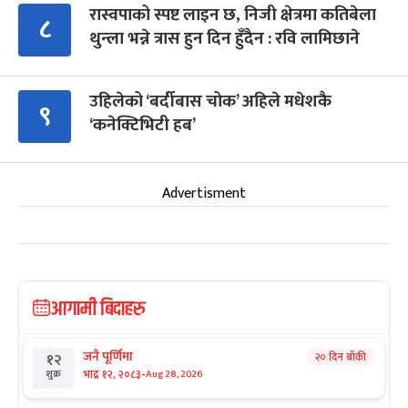
रास्वपाको स्पष्ट लाइन छ, निजी क्षेत्रमा कतिबेला
८
थुन्ला भन्ने त्रास हुन दिन हुँदैन : रवि लामिछाने
उहिलेको ‘बर्दीबास चोक’ अहिले मधेशकै
९
‘कनेक्टिभिटी हब’
Advertisment
आगामी बिदाहरु
जनै पूर्णिमा
२० दिन बाँकी
१२
-
भाद्र १२, २०८३
Aug 28, 2026
शुक्र