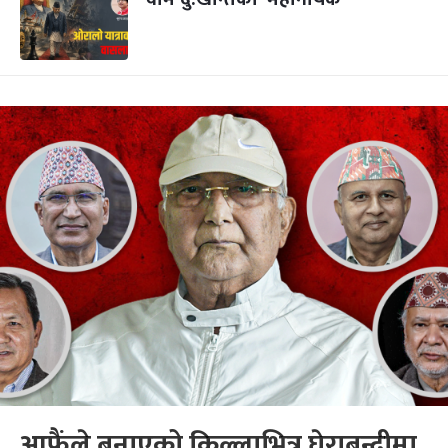
आफैंले बनाएको किल्लाभित्र घेराबन्दीमा