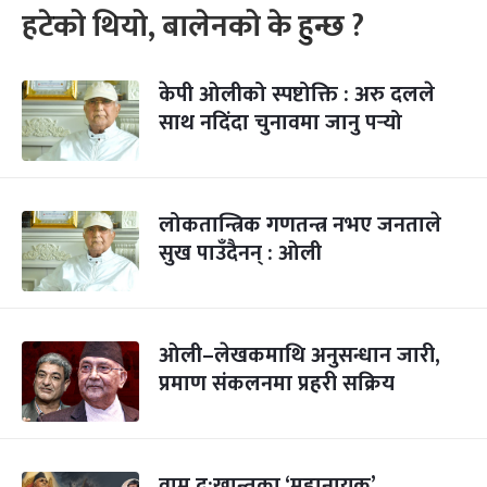
हटेको थियो, बालेनको के हुन्छ ?
केपी ओलीको स्पष्टोक्ति : अरु दलले
साथ नदिंदा चुनावमा जानु पर्‍यो
लोकतान्त्रिक गणतन्त्र नभए जनताले
सुख पाउँदैनन् : ओली
ओली–लेखकमाथि अनुसन्धान जारी,
प्रमाण संकलनमा प्रहरी सक्रिय
वाम दु:खान्तका ‘महानायक’