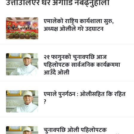
उत्ताउलिएर धेरै अगाडि नबढ्नुहोला
एमालेको राष्ट्रिय कार्यशाला सुरु,
अध्यक्ष ओलीले गरे उदघाटन
२१ फागुनको चुनावपछि आज
पहिलोपटक सार्वजनिक कार्यक्रममा
आउँदै ओली
एमाले पुनर्गठन : ओलीसहित कि रहित
?
चुनावपछि ओली पहिलोपटक