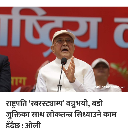
राष्ट्रपति ‘रबरस्ट्याम्प’ बन्नुभयो, बडो
जुक्तिका साथ लोकतन्त्र सिध्याउने काम
हुँदैछ : ओली