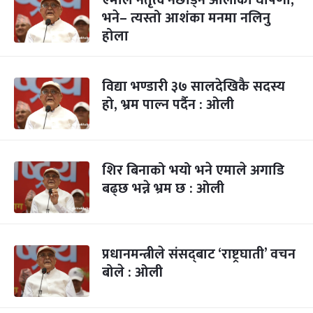
एमाले नेतृत्व नछोड्ने ओलीको घोषणा,
भने– त्यस्तो आशंका मनमा नलिनु
होला
विद्या भण्डारी ३७ सालदेखिकै सदस्य
हो, भ्रम पाल्न पर्दैन : ओली
शिर बिनाको भयो भने एमाले अगाडि
बढ्छ भन्ने भ्रम छ : ओली
प्रधानमन्त्रीले संसद्‌बाट ‘राष्ट्रघाती’ वचन
बोले : ओली