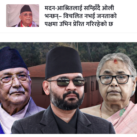
मदन-आश्रितलाई सम्झिँदै ओली
भन्छन्– विचलित नभई जनताको
पक्षमा उभिन प्रेरित गरिरहेको छ