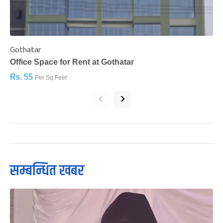
Gothatar
S
Office Space for Rent at Gothatar
H
Rs. 55
R
Per Sq.Feet
‹
›
सम्बन्धित खबर