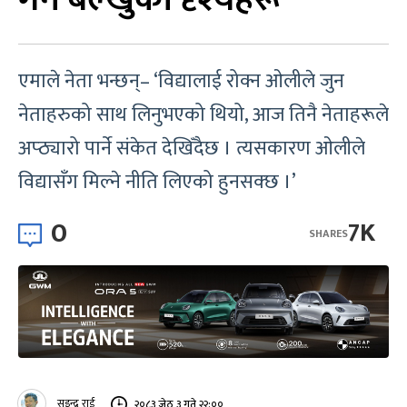
एमाले नेता भन्छन्– ‘विद्यालाई रोक्न ओलीले जुन
नेताहरुको साथ लिनुभएको थियो, आज तिनै नेताहरूले
अप्ठ्यारो पार्ने संकेत देखिँदैछ । त्यसकारण ओलीले
विद्यासँग मिल्ने नीति लिएको हुनसक्छ ।’
0
7K
SHARES
सइन्द्र राई
२०८३ जेठ ३ गते २२:००