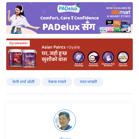
केपी शर्मा ओली
नेकपा‍ एमाले
मदन भण्डारी