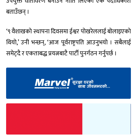
उपयुक्त वातावरण बनाउने नीति लिएको एक पदाधिकारी
बताउँछन् ।
‘९ वैशाखको स्थापना दिवसमा ईश्वर पोखरेललाई बोलाइएको
थियो,’ उनी भन्छन्, ‘आज पूर्वराष्ट्रपति आउनुभयो । सबैलाई
समेट्दै र एकताबद्ध प्रयत्नबाटै पार्टी पुनर्गठन गर्नुपर्छ ।