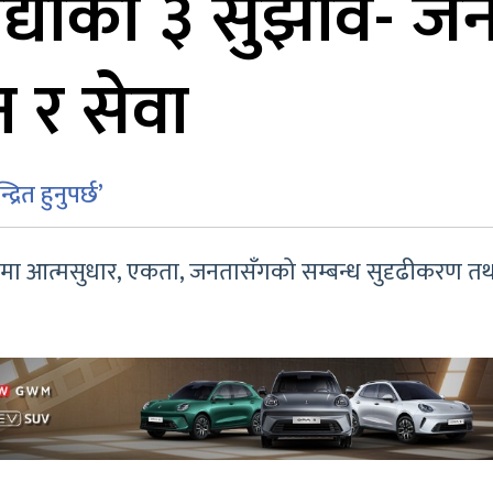
द्याका ३ सुझाव- जन
 र सेवा
्रित हुनुपर्छ’
 आत्मसुधार, एकता, जनतासँगको सम्बन्ध सुदृढीकरण तथा रा