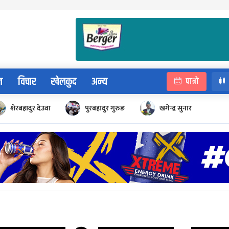
न
विचार
खेलकुद
अन्य
पात्रो
शेरबहादुर देउवा
पुरबहादुर गुरुङ
खगेन्द्र सुनार