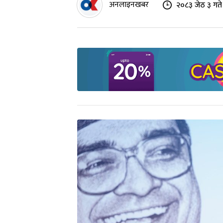
अनलाइनखबर
२०८३ जेठ ३ गते