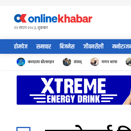
Skip
to
content
२२ साउन २०८३, शुक्रबार
होमपेज
समाचार
बिजनेस
जीवनशैली
मनोरञ्ज
करदाता प्रोत्साहन
संसद्
गगन थापा