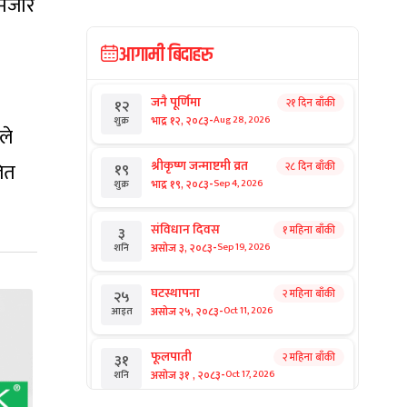
कमजोर
आगामी बिदाहरु
जनै पूर्णिमा
२१ दिन बाँकी
१२
-
भाद्र १२, २०८३
Aug 28, 2026
शुक्र
ले
श्रीकृष्ण जन्माष्टमी व्रत
ित
२८ दिन बाँकी
१९
-
भाद्र १९, २०८३
Sep 4, 2026
शुक्र
संविधान दिवस
१ महिना बाँकी
३
-
असोज ३, २०८३
Sep 19, 2026
शनि
घटस्थापना
२ महिना बाँकी
२५
-
असोज २५, २०८३
Oct 11, 2026
आइत
फूलपाती
२ महिना बाँकी
३१
-
असोज ३१ , २०८३
Oct 17, 2026
शनि