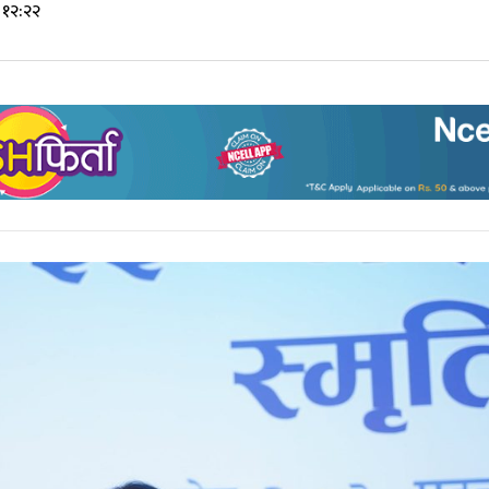
 १२:२२