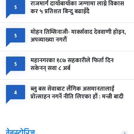
राजमार्ग दायाँबायाँका जग्गामा लाग्ने विकास
५
कर ५ प्रतिशत बिन्दु बढाइँदै
मोहन तिम्सिनाजी- मार्क्सवाद देववाणी होइन,
५
अपव्याख्या नगरौं
महानगरका १८७ सहकारीले फिर्ता दिन
५
सकेनन् सवा ८ अर्ब
ब्लु बस सेवाबाट लैंगिक असमानतालाई
४
प्रोत्साहन नगर्ने नीति लिएका हौं : मन्त्री बादी
वेबस्टोरिज