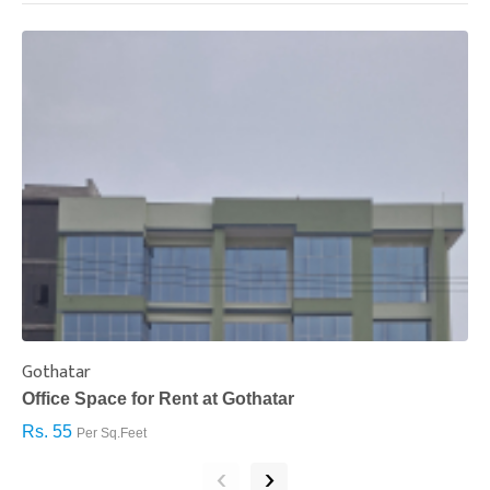
Gothatar
S
Office Space for Rent at Gothatar
H
Rs. 55
R
Per Sq.Feet
‹
›