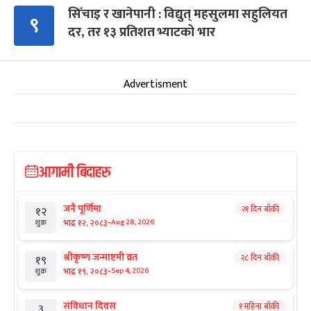
सिँचाइ र खानेपानी : विद्युत् महसुलमा सहुलियत
९
दर, तर १३ प्रतिशत भ्याटको भार
Advertisment
आगामी बिदाहरु
जनै पूर्णिमा
२१ दिन बाँकी
१२
-
भाद्र १२, २०८३
Aug 28, 2026
शुक्र
श्रीकृष्ण जन्माष्टमी व्रत
२८ दिन बाँकी
१९
-
भाद्र १९, २०८३
Sep 4, 2026
शुक्र
संविधान दिवस
१ महिना बाँकी
३