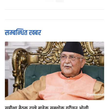
सम्बन्धित खबर
समीक्षा बैठक राख्ने बाहेक सबथोक गर्दैछन् ओली