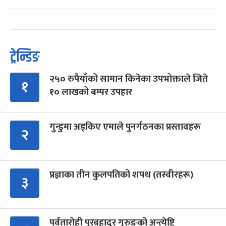
ट्रेन्डिङ
२५० रुपैयाँको सामान किनेका उपभोक्ताले जिते
१
१० लाखको बम्पर उपहार
गुन्डुमा अड्किए एमाले पुनर्गठनका प्रस्तावहरू
२
प्रज्ञाका तीन कुलपतिको शपथ (तस्वीरहरू)
३
पर्वतारोही पुरबहादुर गुरुङको अन्त्येष्टि