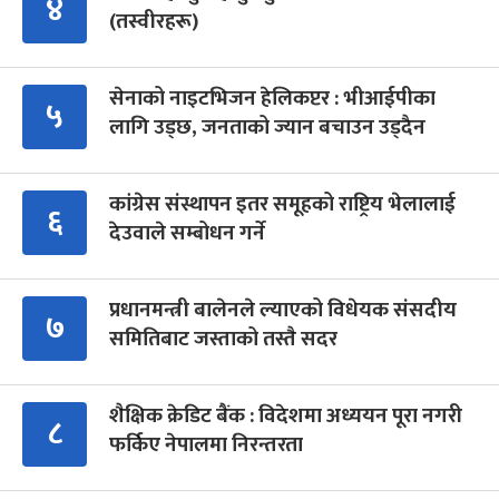
४
(तस्वीरहरू)
सेनाको नाइटभिजन हेलिकप्टर : भीआईपीका
५
लागि उड्छ, जनताको ज्यान बचाउन उड्दैन
कांग्रेस संस्थापन इतर समूहको राष्ट्रिय भेलालाई
६
देउवाले सम्बोधन गर्ने
प्रधानमन्त्री बालेनले ल्याएको विधेयक संसदीय
७
समितिबाट जस्ताको तस्तै सदर
शैक्षिक क्रेडिट बैंक : विदेशमा अध्ययन पूरा नगरी
८
फर्किए नेपालमा निरन्तरता