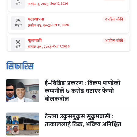
-
असोज ३, २०८३
Sep 19, 2026
शनि
घटस्थापना
२ महिना बाँकी
२५
-
असोज २५, २०८३
Oct 11, 2026
आइत
फूलपाती
२ महिना बाँकी
३१
-
असोज ३१ , २०८३
Oct 17, 2026
शनि
कार्तिक सङ्क्रान्ति
२ महिना बाँकी
१
सिफारिस
-
कार्तिक १, २०८३
Oct 18, 2026
आइत
ई–बिडिङ प्रकरण : विक्रम पाण्डेको
महानवमी
२ महिना बाँकी
३
-
कम्पनीले ७ करोड घटाएर फेर्‍यो
कार्तिक ३, २०८३
Oct 20, 2026
मंगल
बोलकबोल
विजयादशमी
२ महिना बाँकी
४
-
कार्तिक ४, २०८३
Oct 21, 2026
बुध
टेन्टमा उकुसमुकुस सुकुमवासी :
तत्काललाई ठिक, भविष्य अनिश्चित
पापा‌ङ्कुशा एकादशी व्रत
२ महिना बाँकी
५
-
कार्तिक ५, २०८३
Oct 22, 2026
बिहि