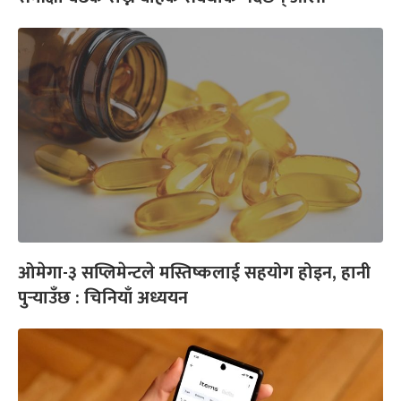
ओमेगा-३ सप्लिमेन्टले मस्तिष्कलाई सहयोग होइन, हानी
पुर्‍याउँछ : चिनियाँ अध्ययन