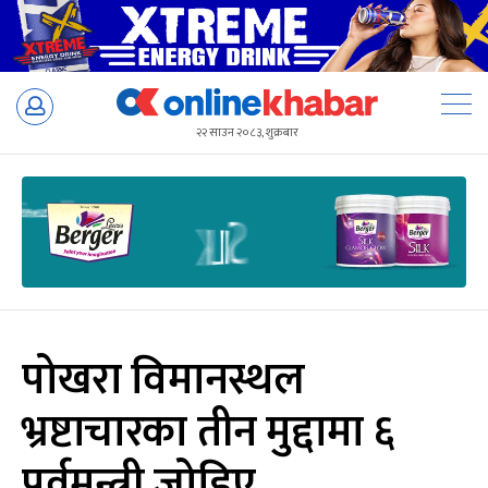
Skip
to
२२ साउन २०८३, शुक्रबार
content
पोखरा विमानस्थल
भ्रष्टाचारका तीन मुद्दामा ६
पूर्वमन्त्री जोडिए