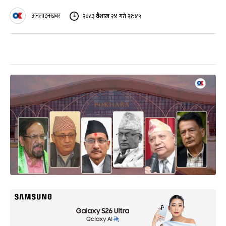
अनलाइनखबर
२०८३ वैशाख २४ गते २१:४५