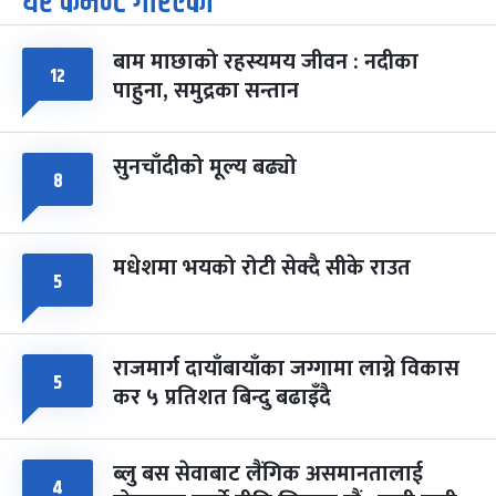
धेरै कमेन्ट गरिएका
-
चैत्र ७, २०८३
Mar 21, 2027
आइत
बाम माछाको रहस्यमय जीवन : नदीका
फागुपूर्णिमा
७ महिना बाँकी
८
१२
पाहुना, समुद्रका सन्तान
-
चैत्र ८, २०८३
Mar 22, 2027
सोम
सुनचाँदीको मूल्य बढ्यो
८
मधेशमा भयको रोटी सेक्दै सीके राउत
५
राजमार्ग दायाँबायाँका जग्गामा लाग्ने विकास
५
कर ५ प्रतिशत बिन्दु बढाइँदै
ब्लु बस सेवाबाट लैंगिक असमानतालाई
४