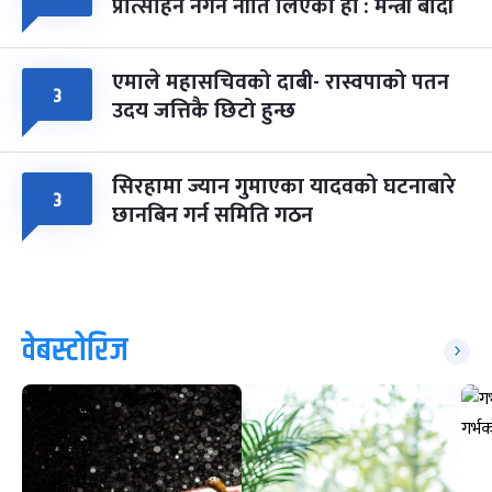
प्रोत्साहन नगर्ने नीति लिएका हौं : मन्त्री बादी
एमाले महासचिवको दाबी- रास्वपाको पतन
३
उदय जत्तिकै छिटो हुन्छ
सिरहामा ज्यान गुमाएका यादवको घटनाबारे
३
छानबिन गर्न समिति गठन
वेबस्टोरिज