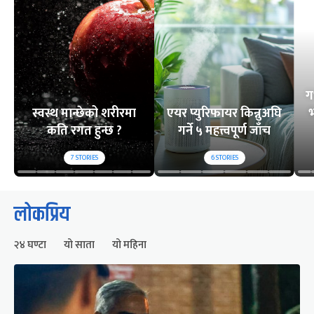
ग
स्वस्थ मान्छेको शरीरमा
एयर प्युरिफायर किन्नुअघि
भ
कति रगत हुन्छ ?
गर्ने ५ महत्त्वपूर्ण जाँच
7
STORIES
6
STORIES
लोकप्रिय
२४ घण्टा
यो साता
यो महिना