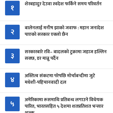
शेरबहादुर देउवा स्वदेश फर्किने समय परिवर्तन
१
बालेनलाई मनीष झाको जवाफ : महान जनादेश
२
पाएको सरकार एक्लो छैन
सरकारबारे रवि– बादलको टुक्रामा जहाज हल्लिन
३
सक्छ, डर मान्नु पर्दैन
अस्तित्व संकटमा परेपछि मोर्चाबन्दीमा जुटे
४
मधेशी-पहिचानवादी दल
अमेरिकामा रूसमाथि प्रतिबन्ध लगाउने विधेयक
५
पारित, भारतसहित ५ देशमा शतप्रतिशत भन्सार
शुल्क