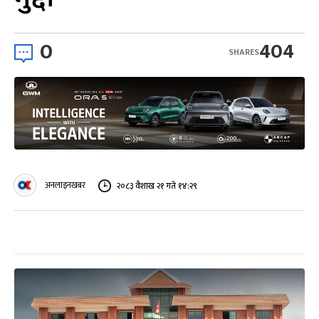
0
404
SHARES
अनलाइनखबर
२०८३ वैशाख २१ गते १४:२९