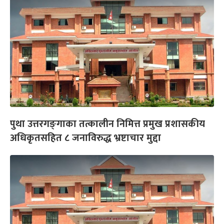
पुथा उत्तरगङ्‍गाका तत्कालीन निमित्त प्रमुख प्रशासकीय
अधिकृतसहित ८ जनाविरुद्ध भ्रष्टाचार मुद्दा