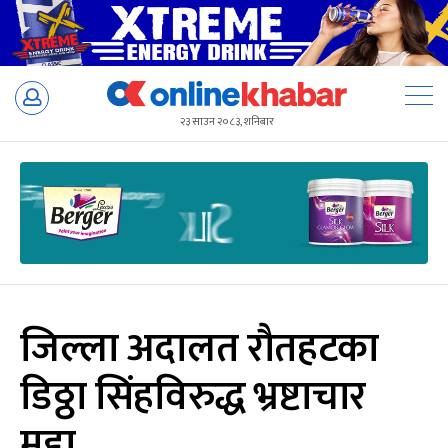
Skip
to
२३ साउन २०८३, शनिबार
content
जिल्ला अदालत रौतहटका
डिठ्ठा सिंहविरुद्ध भ्रष्टाचार
मुद्दा