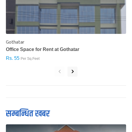
Gothatar
S
Office Space for Rent at Gothatar
H
Rs. 55
R
Per Sq.Feet
‹
›
सम्बन्धित खबर