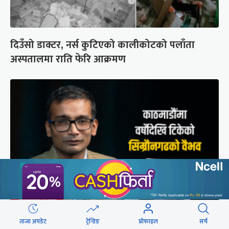
दिउँसो डाक्टर, नर्स कुटिएको कालीकोटको पलाँता
अस्पतालमा राति फेरि आक्रमण
मुगल आक्रमणले तहसनहस सिम्रौनगढको सभ्यता नेपाल
ताजा अपडेट
ट्रेन्डिङ
प्रोफाइल
सर्च