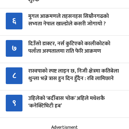
मुगल आक्रमणले तहसनहस सिम्रौनगढको
६
सभ्यता नेपाल खाल्डोले कसरी जोगायो ?
दिउँसो डाक्टर, नर्स कुटिएको कालीकोटको
७
पलाँता अस्पतालमा राति फेरि आक्रमण
रास्वपाको स्पष्ट लाइन छ, निजी क्षेत्रमा कतिबेला
८
थुन्ला भन्ने त्रास हुन दिन हुँदैन : रवि लामिछाने
उहिलेको ‘बर्दीबास चोक’ अहिले मधेशकै
९
‘कनेक्टिभिटी हब’
Advertisment