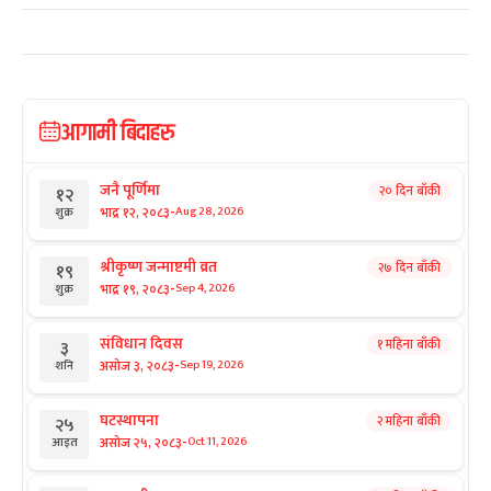
आगामी बिदाहरु
जनै पूर्णिमा
२० दिन बाँकी
१२
-
भाद्र १२, २०८३
Aug 28, 2026
शुक्र
श्रीकृष्ण जन्माष्टमी व्रत
२७ दिन बाँकी
१९
-
भाद्र १९, २०८३
Sep 4, 2026
शुक्र
संविधान दिवस
१ महिना बाँकी
३
-
असोज ३, २०८३
Sep 19, 2026
शनि
घटस्थापना
२ महिना बाँकी
२५
-
असोज २५, २०८३
Oct 11, 2026
आइत