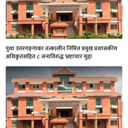
पुथा उत्तरगङ्‍गाका तत्कालीन निमित्त प्रमुख प्रशासकीय
अधिकृतसहित ८ जनाविरुद्ध भ्रष्टाचार मुद्दा