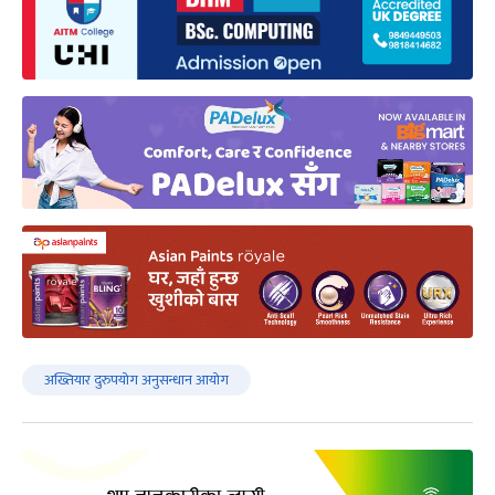
अख्तियार दुरुपयोग अनुसन्धान आयोग