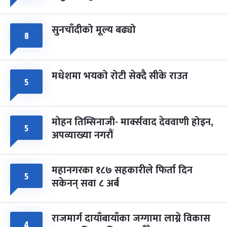
सुनचाँदीको मूल्य बढ्यो
८
मधेशमा भयको रोटी सेक्दै सीके राउत
५
मोहन तिम्सिनाजी- मार्क्सवाद देववाणी होइन,
५
अपव्याख्या नगरौं
महानगरका १८७ सहकारीले फिर्ता दिन
५
सकेनन् सवा ८ अर्ब
राजमार्ग दायाँबायाँका जग्गामा लाग्ने विकास
४