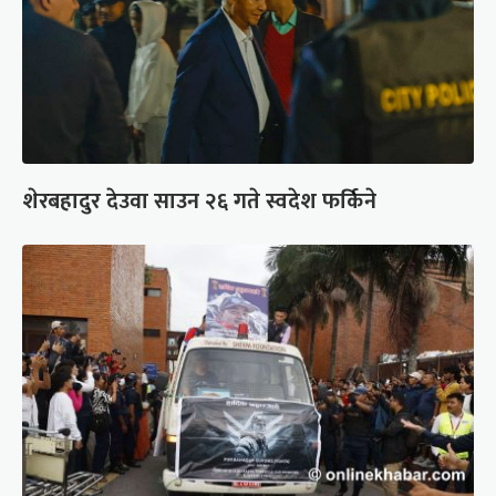
शेरबहादुर देउवा साउन २६ गते स्वदेश फर्किने