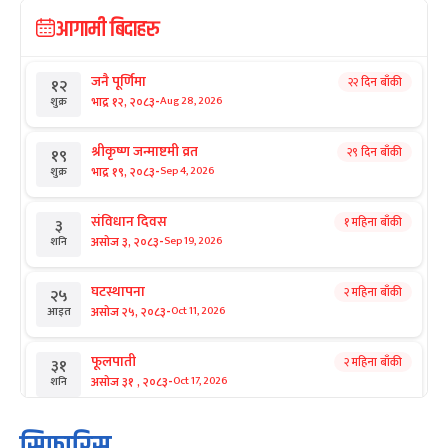
आगामी बिदाहरु
जनै पूर्णिमा
२२ दिन बाँकी
१२
-
भाद्र १२, २०८३
Aug 28, 2026
शुक्र
श्रीकृष्ण जन्माष्टमी व्रत
२९ दिन बाँकी
१९
-
भाद्र १९, २०८३
Sep 4, 2026
शुक्र
संविधान दिवस
१ महिना बाँकी
३
-
असोज ३, २०८३
Sep 19, 2026
शनि
घटस्थापना
२ महिना बाँकी
२५
-
असोज २५, २०८३
Oct 11, 2026
आइत
फूलपाती
२ महिना बाँकी
३१
-
असोज ३१ , २०८३
Oct 17, 2026
शनि
कार्तिक सङ्क्रान्ति
२ महिना बाँकी
१
सिफारिस