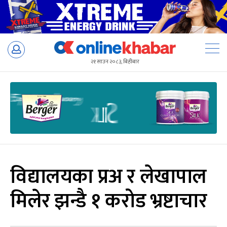
Skip
to
२१ साउन २०८३, बिहीबार
content
विद्यालयका प्रअ र लेखापाल
मिलेर झन्डै १ करोड भ्रष्टाचार