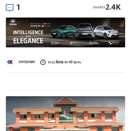
1
2.4K
SHARES
अनलाइनखबर
२०८३ वैशाख १५ गते १३:५५