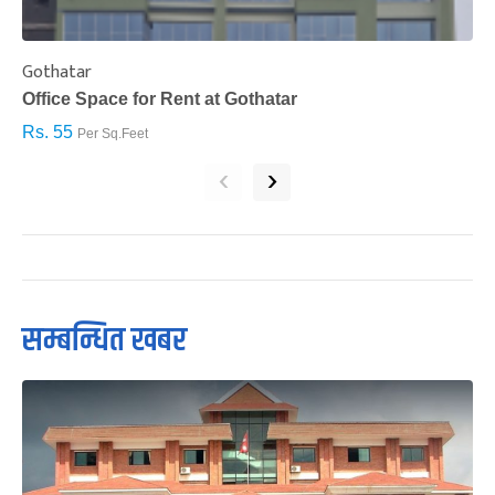
Gothatar
S
Office Space for Rent at Gothatar
H
Rs. 55
R
Per Sq.Feet
‹
›
सम्बन्धित खबर