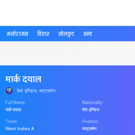
मनोरञ्जन
विचार
खेलकुद
अन्य
मार्क दयाल
वेष्ट इण्डिज, ब्याट्समेन
Full Name:
Nationality:
मार्क दयाल
वेष्ट इण्डिज
Team:
Position:
West Indies A
ब्याट्समेन