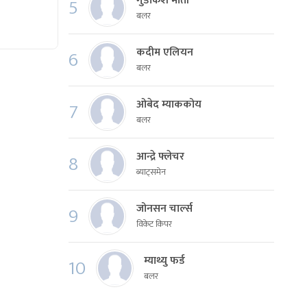
गुडाकेश मोती
5
बलर
कदीम एलियन
6
बलर
ओबेद म्याककोय
7
बलर
आन्द्रे फ्लेचर
8
ब्याट्समेन
जोनसन चार्ल्स
9
विकेट किपर
म्याथ्यु फर्ड
10
बलर