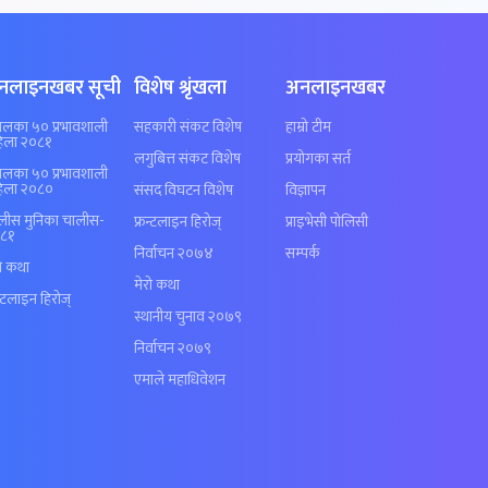
नलाइनखबर सूची
विशेष श्रृंखला
अनलाइनखबर
पालका ५० प्रभावशाली
सहकारी संकट विशेष
हाम्रो टीम
िला २०८१
लगुबित्त संकट विशेष
प्रयोगका सर्त
पालका ५० प्रभावशाली
िला २०८०
संसद विघटन विशेष
विज्ञापन
लीस मुनिका चालीस-
फ्रन्टलाइन हिरोज्
प्राइभेसी पोलिसी
८१
निर्वाचन २०७४
सम्पर्क
रो कथा
मेरो कथा
न्टलाइन हिरोज्
स्थानीय चुनाव २०७९
निर्वाचन २०७९
एमाले महाधिवेशन