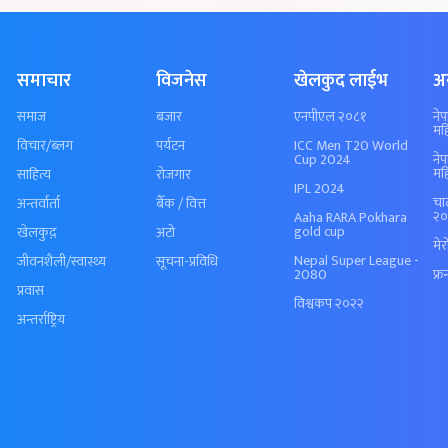
समाचार
विजनेस
खेलकुद लाईभ
अ
समाज
बजार
एनपीएल २०८१
ने
मह
विचार/ब्लग
पर्यटन
ICC Men T20 World
Cup 2024
ने
मह
साहित्य
रोजगार
IPL 2024
चा
अन्तर्वार्ता
बैँक / वित्त
२०
Aaha RARA Pokhara
gold cup
खेलकुद़़
अटो
मे
Nepal Super League -
जीवनशैली/स्वास्थ्य
सूचना-प्रविधि
2080
फ्र
प्रवास
विश्वकप २०२२
अन्तर्राष्ट्रिय