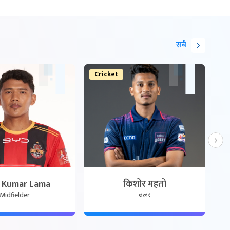
सबै
Cricket
F
 Kumar Lama
किशोर महतो
Midfielder
बलर