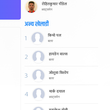
रोहितकुमार पौडेल
ब्याट्समेन
अन्य खेलाडी
किमो पल
1
बलर
हायडेन वाल्स
2
बलर
जोशुवा विशोप
3
बलर
मार्क दयाल
4
ब्याट्समेन