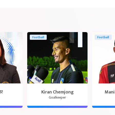
Football
Football
ार
Kiran Chemjong
Mani
Goalkeeper