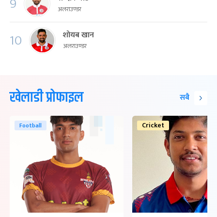
9
अलराउण्डर
शोयब खान
10
अलराउण्डर
खेलाडी प्रोफाइल
सबै
Cricket
Football