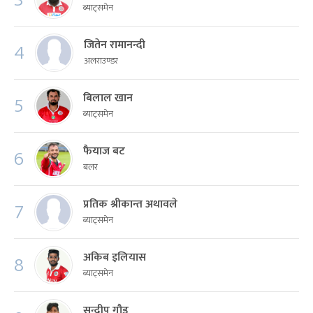
ब्याट्समेन
जितेन रामानन्दी
4
अलराउण्डर
बिलाल खान
5
ब्याट्समेन
फैयाज बट
6
बलर
प्रतिक श्रीकान्त अथावले
7
ब्याट्समेन
अकिब इलियास
8
ब्याट्समेन
सन्दीप गौड