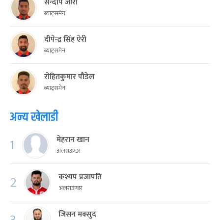
सन्दीप जोरा
ब्याट्समेन
दीपेन्द्र सिंह ऐरी
ब्याट्समेन
रोहितकुमार पौडेल
ब्याट्समेन
अन्य खेलाडी
मेहरान खान
1
अलराउण्डर
कश्यप प्रजापति
2
अलराउण्डर
जिसन मक्सुद
3