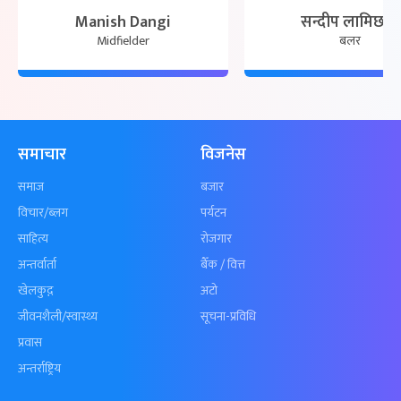
Manish Dangi
सन्दीप लामिछाने
Midfielder
बलर
समाचार
विजनेस
समाज
बजार
विचार/ब्लग
पर्यटन
साहित्य
रोजगार
अन्तर्वार्ता
बैँक / वित्त
खेलकुद़़
अटो
जीवनशैली/स्वास्थ्य
सूचना-प्रविधि
प्रवास
अन्तर्राष्ट्रिय