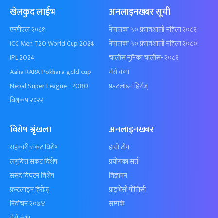
खेलकुद लाईभ
अनलाइनखबर सूची
एनपीएल २०८१
नेपालका ५० प्रभावशाली महिला २०८१
ICC Men T20 World Cup 2024
नेपालका ५० प्रभावशाली महिला २०८०
IPL 2024
चालीस मुनिका चालीस- २०८१
Aaha RARA Pokhara gold cup
मेरो कथा
Nepal Super League - 2080
फ्रन्टलाइन हिरोज्
विश्वकप २०२२
विशेष श्रृंखला
अनलाइनखबर
सहकारी संकट विशेष
हाम्रो टीम
लगुबित्त संकट विशेष
प्रयोगका सर्त
संसद विघटन विशेष
विज्ञापन
फ्रन्टलाइन हिरोज्
प्राइभेसी पोलिसी
निर्वाचन २०७४
सम्पर्क
मेरो कथा