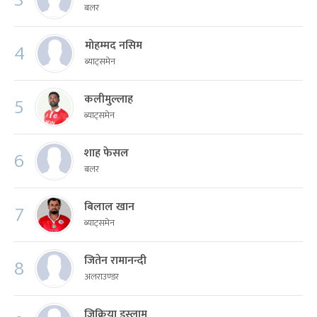
बलर
मोहम्मद नसिम
4
ब्याट्समेन
कलीमुल्लाह
5
ब्याट्समेन
शाह फेसल
6
बलर
बिलाल खान
7
ब्याट्समेन
जितेन रामानन्दी
8
अलराउण्डर
जिक्रिया इस्लाम