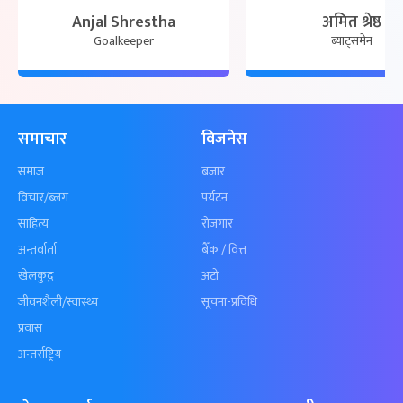
Anjal Shrestha
अमित श्रेष्ठ
Goalkeeper
ब्याट्समेन
समाचार
विजनेस
समाज
बजार
विचार/ब्लग
पर्यटन
साहित्य
रोजगार
अन्तर्वार्ता
बैँक / वित्त
खेलकुद़़
अटो
जीवनशैली/स्वास्थ्य
सूचना-प्रविधि
प्रवास
अन्तर्राष्ट्रिय