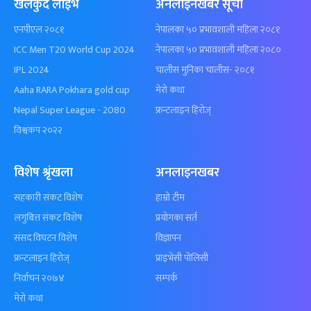
खेलकुद लाईभ
अनलाइनखबर सूची
एनपीएल २०८१
नेपालका ५० प्रभावशाली महिला २०८१
ICC Men T20 World Cup 2024
नेपालका ५० प्रभावशाली महिला २०८०
IPL 2024
चालीस मुनिका चालीस- २०८१
Aaha RARA Pokhara gold cup
मेरो कथा
Nepal Super League - 2080
फ्रन्टलाइन हिरोज्
विश्वकप २०२२
विशेष श्रृंखला
अनलाइनखबर
सहकारी संकट विशेष
हाम्रो टीम
लगुबित्त संकट विशेष
प्रयोगका सर्त
संसद विघटन विशेष
विज्ञापन
फ्रन्टलाइन हिरोज्
प्राइभेसी पोलिसी
निर्वाचन २०७४
सम्पर्क
मेरो कथा