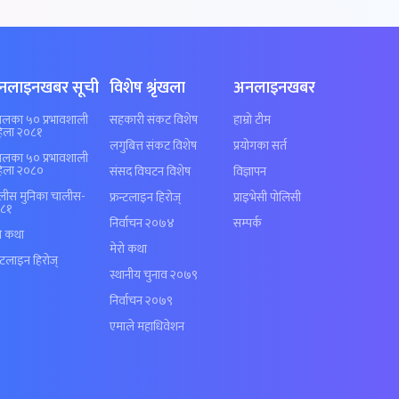
नलाइनखबर सूची
विशेष श्रृंखला
अनलाइनखबर
पालका ५० प्रभावशाली
सहकारी संकट विशेष
हाम्रो टीम
िला २०८१
लगुबित्त संकट विशेष
प्रयोगका सर्त
पालका ५० प्रभावशाली
िला २०८०
संसद विघटन विशेष
विज्ञापन
लीस मुनिका चालीस-
फ्रन्टलाइन हिरोज्
प्राइभेसी पोलिसी
८१
निर्वाचन २०७४
सम्पर्क
रो कथा
मेरो कथा
न्टलाइन हिरोज्
स्थानीय चुनाव २०७९
निर्वाचन २०७९
एमाले महाधिवेशन