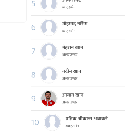
आर्यन विष्ट
5
ब्याट्समेन
मोहम्मद नसिम
6
ब्याट्समेन
मेहरान खान
7
अलराउण्डर
नदीम खान
8
अलराउण्डर
आयान खान
9
अलराउण्डर
प्रतिक श्रीकान्त अथावले
10
ब्याट्समेन