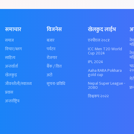
समाचार
विजनेस
खेलकुद लाईभ
अ
समाज
बजार
एनपीएल २०८१
ने
मह
विचार/ब्लग
पर्यटन
ICC Men T20 World
Cup 2024
ने
मह
साहित्य
रोजगार
IPL 2024
चा
अन्तर्वार्ता
बैँक / वित्त
२०
Aaha RARA Pokhara
gold cup
खेलकुद़़
अटो
मे
Nepal Super League -
जीवनशैली/स्वास्थ्य
सूचना-प्रविधि
2080
फ्र
प्रवास
विश्वकप २०२२
अन्तर्राष्ट्रिय