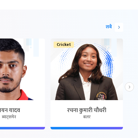
सबै
Cricket
F
मयन यादव
रचना कुमारी चौधरी
ब्याट्समेन
बलर