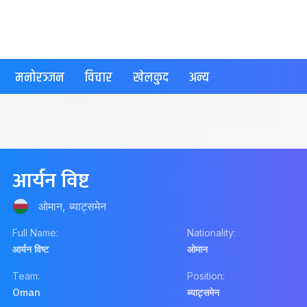
मनोरञ्जन
विचार
खेलकुद
अन्य
आर्यन विष्ट
ओमान, ब्याट्समेन
Full Name:
Nationality:
आर्यन विष्ट
ओमान
Team:
Position:
Oman
ब्याट्समेन