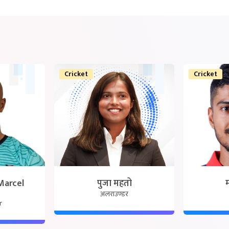
Cricket
Cricket
 Marcel
पुजा महतो
अलराउण्डर
r