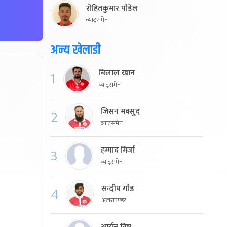
रोहितकुमार पौडेल
ब्याट्समेन
अन्य खेलाडी
बिलाल खान
1
ब्याट्समेन
जिसन मक्सुद
2
ब्याट्समेन
हम्माद मिर्जा
3
ब्याट्समेन
सन्दीप गौड
4
अलराउण्डर