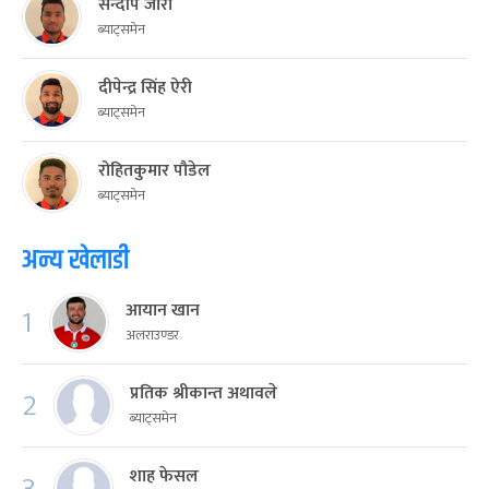
सन्दीप जोरा
ब्याट्समेन
दीपेन्द्र सिंह ऐरी
ब्याट्समेन
रोहितकुमार पौडेल
ब्याट्समेन
अन्य खेलाडी
आयान खान
1
अलराउण्डर
प्रतिक श्रीकान्त अथावले
2
ब्याट्समेन
शाह फेसल
3