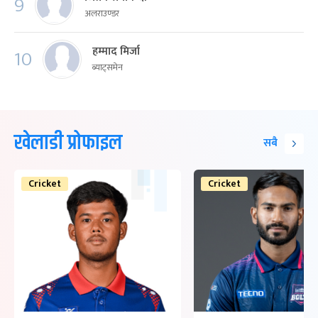
9
अलराउण्डर
हम्माद मिर्जा
10
ब्याट्समेन
खेलाडी प्रोफाइल
सबै
Cricket
Cricket