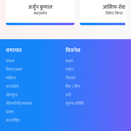
अर्जुन कुमाल
आसिफ शेख
ब्याट्समेन
विकेट किपर
समाचार
विजनेस
समाज
बजार
विचार/ब्लग
पर्यटन
साहित्य
रोजगार
अन्तर्वार्ता
बैँक / वित्त
खेलकुद़़
अटो
जीवनशैली/स्वास्थ्य
सूचना-प्रविधि
प्रवास
अन्तर्राष्ट्रिय