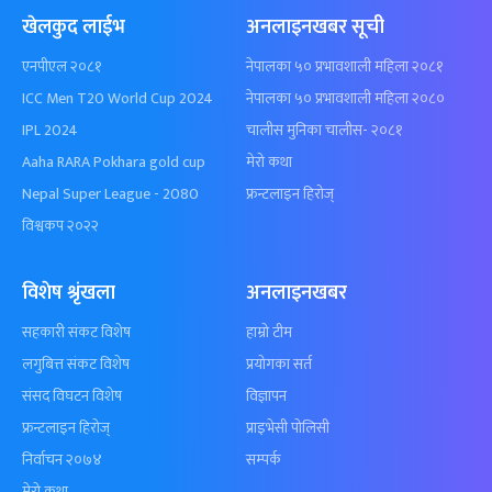
खेलकुद लाईभ
अनलाइनखबर सूची
एनपीएल २०८१
नेपालका ५० प्रभावशाली महिला २०८१
ICC Men T20 World Cup 2024
नेपालका ५० प्रभावशाली महिला २०८०
IPL 2024
चालीस मुनिका चालीस- २०८१
Aaha RARA Pokhara gold cup
मेरो कथा
Nepal Super League - 2080
फ्रन्टलाइन हिरोज्
विश्वकप २०२२
विशेष श्रृंखला
अनलाइनखबर
सहकारी संकट विशेष
हाम्रो टीम
लगुबित्त संकट विशेष
प्रयोगका सर्त
संसद विघटन विशेष
विज्ञापन
फ्रन्टलाइन हिरोज्
प्राइभेसी पोलिसी
निर्वाचन २०७४
सम्पर्क
मेरो कथा