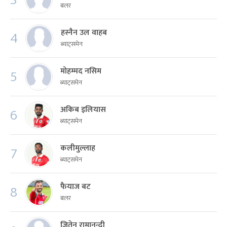
बलर
हस्नैन उल वाहब
4
ब्याट्समेन
मोहम्मद नसिम
5
ब्याट्समेन
अकिब इलियास
6
ब्याट्समेन
कलीमुल्लाह
7
ब्याट्समेन
फैयाज बट
8
बलर
जितेन रामानन्दी