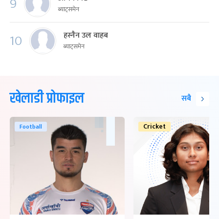
9
ब्याट्समेन
हस्नैन उल वाहब
10
ब्याट्समेन
खेलाडी प्रोफाइल
सबै
Cricket
Football