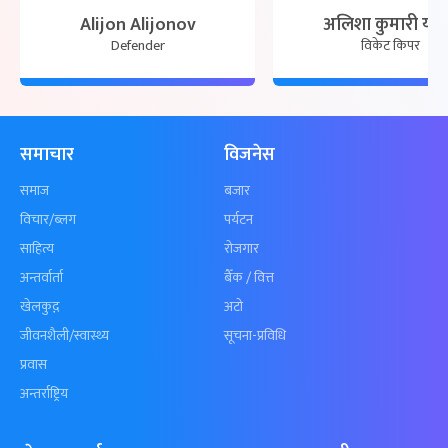
Alijon Alijonov
अलिशा कुमारी या
Defender
विकेट किपर
समाचार
विजनेस
समाज
बजार
विचार/ब्लग
पर्यटन
साहित्य
रोजगार
अन्तर्वार्ता
बैँक / वित्त
खेलकुद़़
अटो
जीवनशैली/स्वास्थ्य
सूचना-प्रविधि
प्रवास
अन्तर्राष्ट्रिय