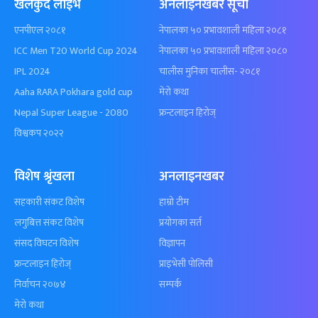
खेलकुद लाईभ
अनलाइनखबर सूची
एनपीएल २०८१
नेपालका ५० प्रभावशाली महिला २०८१
ICC Men T20 World Cup 2024
नेपालका ५० प्रभावशाली महिला २०८०
IPL 2024
चालीस मुनिका चालीस- २०८१
Aaha RARA Pokhara gold cup
मेरो कथा
Nepal Super League - 2080
फ्रन्टलाइन हिरोज्
विश्वकप २०२२
विशेष श्रृंखला
अनलाइनखबर
सहकारी संकट विशेष
हाम्रो टीम
लगुबित्त संकट विशेष
प्रयोगका सर्त
संसद विघटन विशेष
विज्ञापन
फ्रन्टलाइन हिरोज्
प्राइभेसी पोलिसी
निर्वाचन २०७४
सम्पर्क
मेरो कथा