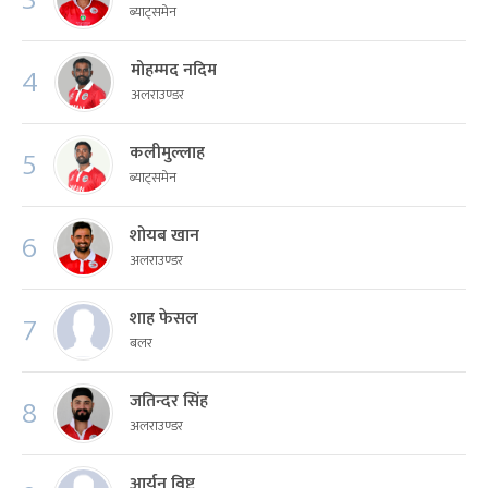
ब्याट्समेन
मोहम्मद नदिम
4
अलराउण्डर
कलीमुल्लाह
5
ब्याट्समेन
शोयब खान
6
अलराउण्डर
शाह फेसल
7
बलर
जतिन्दर सिंह
8
अलराउण्डर
आर्यन विष्ट