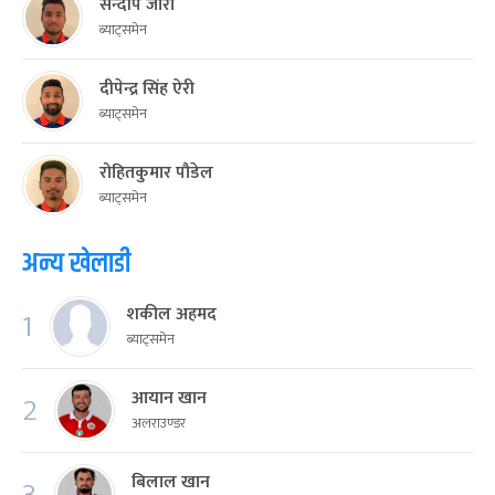
सन्दीप जोरा
ब्याट्समेन
दीपेन्द्र सिंह ऐरी
ब्याट्समेन
रोहितकुमार पौडेल
ब्याट्समेन
अन्य खेलाडी
शकील अहमद
1
ब्याट्समेन
आयान खान
2
अलराउण्डर
बिलाल खान
3