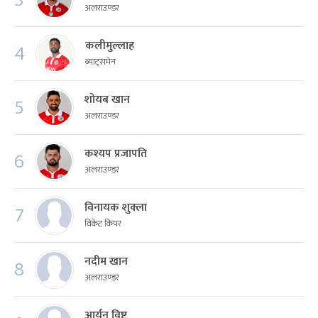
अलराउण्डर
कलीमुल्लाह
4
ब्याट्समेन
शोयब खान
5
अलराउण्डर
कश्यप प्रजापति
6
अलराउण्डर
विनायक शुक्ला
7
विकेट किपर
नदीम खान
8
अलराउण्डर
आर्यन विष्ट