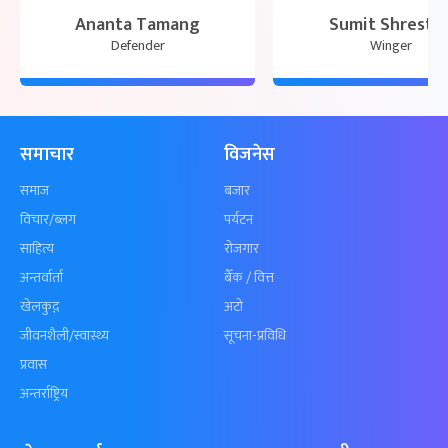
Ananta Tamang
Sumit Shresth
Defender
Winger
समाचार
विजनेस
समाज
बजार
विचार/ब्लग
पर्यटन
साहित्य
रोजगार
अन्तर्वार्ता
बैँक / वित्त
खेलकुद़़
अटो
जीवनशैली/स्वास्थ्य
सूचना-प्रविधि
प्रवास
अन्तर्राष्ट्रिय