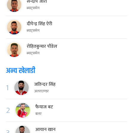
सन्दीप जोरा
ब्याट्समेन
दीपेन्द्र सिंह ऐरी
ब्याट्समेन
रोहितकुमार पौडेल
ब्याट्समेन
अन्य खेलाडी
जतिन्दर सिंह
1
अलराउण्डर
फैयाज बट
2
बलर
आयान खान
3