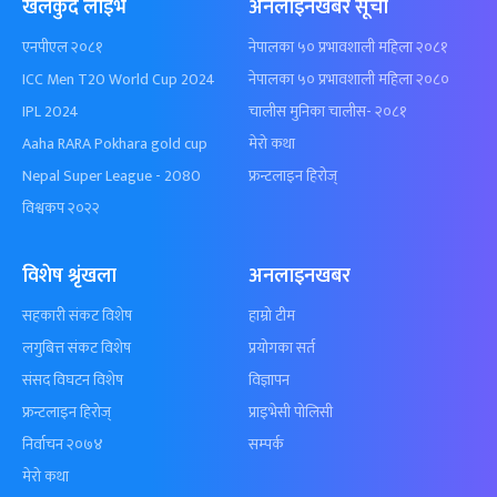
खेलकुद लाईभ
अनलाइनखबर सूची
एनपीएल २०८१
नेपालका ५० प्रभावशाली महिला २०८१
ICC Men T20 World Cup 2024
नेपालका ५० प्रभावशाली महिला २०८०
IPL 2024
चालीस मुनिका चालीस- २०८१
Aaha RARA Pokhara gold cup
मेरो कथा
Nepal Super League - 2080
फ्रन्टलाइन हिरोज्
विश्वकप २०२२
विशेष श्रृंखला
अनलाइनखबर
सहकारी संकट विशेष
हाम्रो टीम
लगुबित्त संकट विशेष
प्रयोगका सर्त
संसद विघटन विशेष
विज्ञापन
फ्रन्टलाइन हिरोज्
प्राइभेसी पोलिसी
निर्वाचन २०७४
सम्पर्क
मेरो कथा