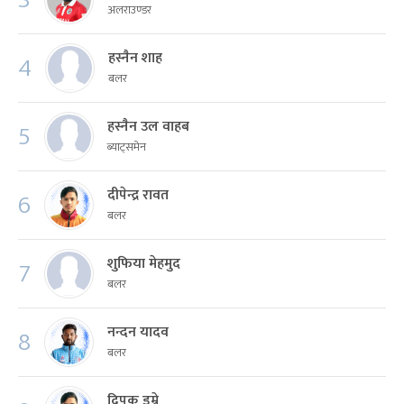
अलराउण्डर
हस्नैन शाह
4
बलर
हस्नैन उल वाहब
5
ब्याट्समेन
दीपेन्द्र रावत
6
बलर
शुफिया मेहमुद
7
बलर
नन्दन यादव
8
बलर
दिपक डुम्रे