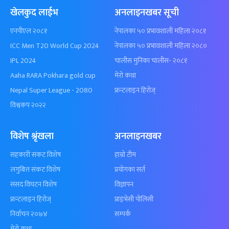
खेलकुद लाईभ
अनलाइनखबर सूची
एनपीएल २०८१
नेपालका ५० प्रभावशाली महिला २०८१
ICC Men T20 World Cup 2024
नेपालका ५० प्रभावशाली महिला २०८०
IPL 2024
चालीस मुनिका चालीस- २०८१
Aaha RARA Pokhara gold cup
मेरो कथा
Nepal Super League - 2080
फ्रन्टलाइन हिरोज्
विश्वकप २०२२
विशेष श्रृंखला
अनलाइनखबर
सहकारी संकट विशेष
हाम्रो टीम
लगुबित्त संकट विशेष
प्रयोगका सर्त
संसद विघटन विशेष
विज्ञापन
फ्रन्टलाइन हिरोज्
प्राइभेसी पोलिसी
निर्वाचन २०७४
सम्पर्क
मेरो कथा