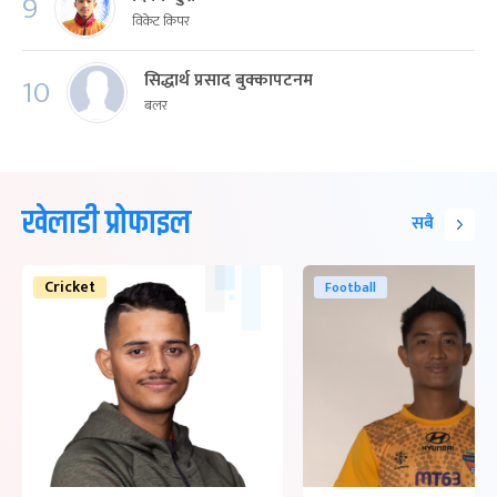
9
विकेट किपर
सिद्धार्थ प्रसाद बुक्कापटनम
10
बलर
खेलाडी प्रोफाइल
सबै
Cricket
Football