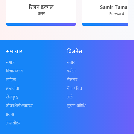
रिजन ढकाल
Samir Tamang
बलर
Forward
समाचार
विजनेस
समाज
बजार
विचार/ब्लग
पर्यटन
साहित्य
रोजगार
अन्तर्वार्ता
बैँक / वित्त
खेलकुद़़
अटो
जीवनशैली/स्वास्थ्य
सूचना-प्रविधि
प्रवास
अन्तर्राष्ट्रिय